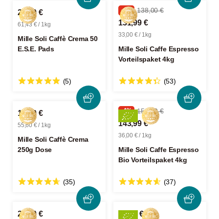
-4%
138,00 €
21,50 €
131,99 €
61,43 € / 1kg
33,00 € / 1kg
Mille Soli Caffè Crema 50
E.S.E. Pads
Mille Soli Caffe Espresso
Vorteilspaket 4kg
(5)
(53)
-4%
150,00 €
13,90 €
143,99 €
55,60 € / 1kg
36,00 € / 1kg
Mille Soli Caffè Crema
250g Dose
Mille Soli Caffe Espresso
Bio Vorteilspaket 4kg
(35)
(37)
23,90 €
25,50 €