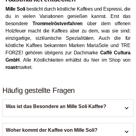
Mille Soli
besticht durch köstliche Kaffees und Espressi, die
du in vielen Variationen genießen kannst. Erst das
besondere
Trommelröstverfahren
über dem offenen
Holzfeuer macht die Kaffees aber zu dem, was sie sind:
einzigartige, sizilianische Spezialitäten. Auch die für
köstliche Kaffees bekannten Marken MariaSole und TRE
FORZE! gehören übrigens zur Dachmarke
Caffè Cultura
GmbH
. Alle Köstlichkeiten erhältst du hier im Shop von
roast
market.
Häufig gestellte Fragen
Was ist das Besondere an Mille Soli Kaffee?
Mille Soli Kaffee steht für authentische sizilianische
Woher kommt der Kaffee von Mille Soli?
Röstkunst. Die Kaffeebohnen werden nach alter