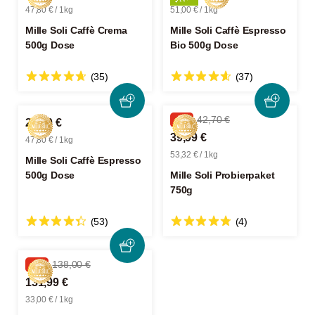
47,80 € / 1kg
51,00 € / 1kg
Mille Soli Caffè Crema
Mille Soli Caffè Espresso
500g Dose
Bio 500g Dose
(35)
(37)
-6%
42,70 €
23,90 €
39,99 €
47,80 € / 1kg
53,32 € / 1kg
Mille Soli Caffè Espresso
500g Dose
Mille Soli Probierpaket
750g
(53)
(4)
-4%
138,00 €
131,99 €
33,00 € / 1kg