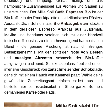
dickflüssig und feinporig. Genau richtig, um das
harmonische Zusammenspiel aus Aromen und Säuren zu
unterstreichen. Der Mille Soli
Caffe Espresso Bio
ist der
Bio-Kaffee in der Produktpalette des sizilianischen Rösters.
Ausschließlich Bohnen aus
Bio-Anbaugebieten
stecken
in dem deliziösen Espresso. Arabicas aus Guatemala,
Mexiko und Honduras vereinen sich mit einer Handvoll
indischen Robustas zu einem hervorragend-harmonischen
Blend - die genaue Mischung ist natürlich strenges
Betriebsgeheimnis. Mit der spritzigen
Note von Beeren
und
nussigen Akzenten
schmeckt der Bio-Kaffee
ausgewogen und rund. Schokoladenfans freut sicher der
intensive Geschmack von
zartschmelzender Schokolade
,
der sich mit einem Hauch von Karamell paart. Wähle deine
gewünschte Zubereitungsart einfach selbst aus und
bestelle hier bei
roast
market im Shop ganze Bohnen,
gemahlenen Kaffee oder Pads.
Mille Soli steht für