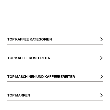
TOP KAFFEE KATEGORIEN
Kaffee
Kaffeebohnen
TOP KAFFEERÖSTEREIEN
Bio Kaffee
Gorilla
Fairtrade Kaffee
Dinzler
TOP MASCHINEN UND KAFFEEBEREITER
Entkoffeinierter Kaffee
Elbgold
Kaffeemaschinen
Säurearmer Kaffee
Lucaffé
Espressomaschinen
TOP MARKEN
Espresso
Andraschko
Siebträgermaschinen
Sage
Espressobohnen
Mocambo
Kaffeevollautomaten