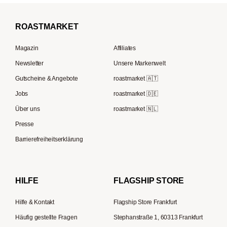
La Marzocco
Filterkaffee
Borbone
Filterkaffeemaschinen
Beem
Kaffeebohnen für Vollautomaten
ROAST
MARKET
Tre Forze
Espressokocher
Rocket Espresso
French Press Kaffee
Lavazza
Magazin
Affiliates
French Press
ECM
Kaffee Geschenksets
Berliner Kaffeerösterei
Newsletter
Unsere Markenwelt
Kaffeemühlen
Melitta
Speicherstadt Kaffee
Gutscheine & Angebote
roastmarket 🇦🇹
Kaffeebereiter
Moccamaster
Jobs
roastmarket 🇩🇪
Supremo
ESE-Padmaschinen
Eureka
Über uns
roastmarket 🇳🇱
Kapselmaschinen
Profitec
Presse
Reisekaffeemaschinen
Hario
Barrierefreiheitserklärung
Gaggia
Lelit
HILFE
FLAGSHIP STORE
Hilfe & Kontakt
Flagship Store Frankfurt
Häufig gestellte Fragen
Stephanstraße 1, 60313 Frankfurt