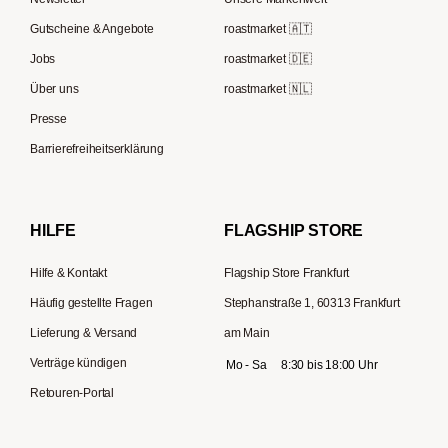
Kaffeemühlen
Melitta
Speicherstadt Kaffee
Gutscheine & Angebote
roastmarket 🇦🇹
Kaffeebereiter
Moccamaster
Jobs
roastmarket 🇩🇪
Supremo
ESE-Padmaschinen
Eureka
Über uns
roastmarket 🇳🇱
Kapselmaschinen
Profitec
Presse
Reisekaffeemaschinen
Hario
Barrierefreiheitserklärung
Gaggia
Lelit
HILFE
FLAGSHIP STORE
Hilfe & Kontakt
Flagship Store Frankfurt
Häufig gestellte Fragen
Stephanstraße 1, 60313 Frankfurt
Lieferung & Versand
am Main
Verträge kündigen
Mo - Sa
8:30 bis 18:00 Uhr
Retouren-Portal