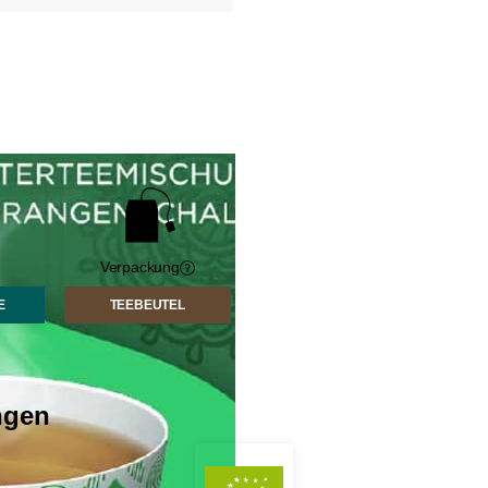
Verpackung
E
TEEBEUTEL
Der Unterschied zwischen
Geeignete
gten Teeblättern und/oder
den Teearten wird durch den
Verpackungen
Pflückungszeitpunkt und die
sind wertvolle
ngen
e bezeichnet maschinell
Verarbeitung der Teeblätter
Helfer, um das
bestimmt.
Aroma des
s sind feine Teeblatt
Tees optimal