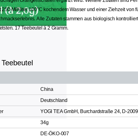
e fruchtigen Orangenschalen ergänzt wird. Weitere Zutaten sind 
t 250 Milliliter 100°C kochendem Wasser und einer Ziehzeit von fü
schmackserlebnis. Alle Zutaten stammen aus biologisch kontrollie
tsten. 17 Teebeutel á 2 Gramm.
 Teebeutel
China
Deutschland
er
YOGI TEA GmbH, Burchardstraße 24, D-200
34g
DE-ÖKO-007