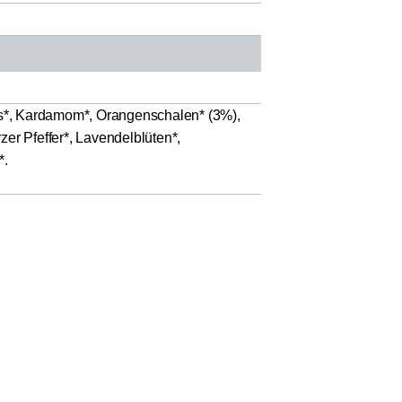
nis*, Kardamom*, Orangenschalen* (3%),
er Pfeffer*, Lavendelblüten*,
*.
Benachrichtige mich
 Es erfolgt ein Abgleich der
ionen über das Prüfungsverfahren sowie