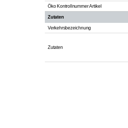
Öko Kontrollnummer Artikel
Zutaten
Verkehrsbezeichnung
Zutaten
Bewertungen
Die Bewertungen wurden bei dem Label „Ver
bewertenden Produkte mit den von den K
die Bewertungen auf
roast
market.