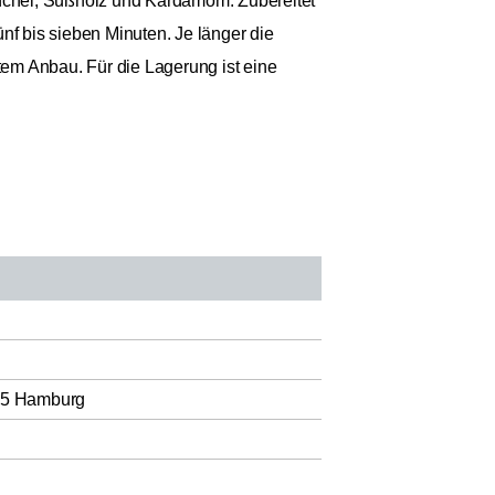
Fenchel, Süßholz und Kardamom. Zubereitet
nf bis sieben Minuten. Je länger die
rtem Anbau. Für die Lagerung ist eine
95 Hamburg