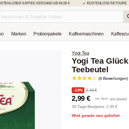
OSTENLOSER KAFFEE-VERSAND AB 49,00 €
KOSTENLOSE RETOURE
so
Marken
Probierpakete
Kaffeemaschinen
Kaffeez
Yogi Tea
Yogi Tea Glück
Teebeutel
(4 Bewertungen)
-14%
3,49 €
2,99 €
Inkl. MwSt.
zzgl. Versand
30-Tage-Bestpreis: 2,99 €
Wird gerade neu geliefert