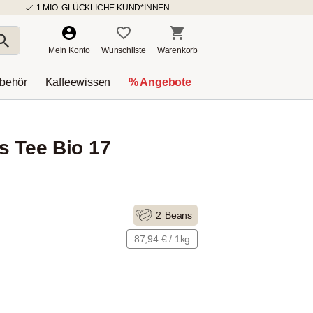
1 MIO. GLÜCKLICHE KUND*INNEN
Mein Konto
Wunschliste
Warenkorb
ubehör
Kaffeewissen
% Angebote
s Tee Bio 17
2
Beans
87,94 € / 1kg