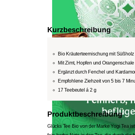
Partikel, die beim Sieb
Dust-Tee:
Dust bezeich
und gesiebten Teepartik
Kurzbeschreibung
Bio Kräuterteemischung mit Süßholz
Mit Zimt, Hopfen und Orangenschale
Ergänzt durch Fenchel und Kardam
Empfohlene Ziehzeit von 5 bis 7 Min
17 Teebeutel á 2 g
Produktbeschreibung
Glücks Tee Bio von der Marke Yogi Tea ist