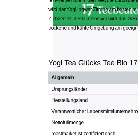
fein-herbe Note in den Tee, die durch di
wird der Yogi Ingwer Zitrone am besten mi
Ziehzeit ist, desto intensiver wird das Ge
trockene und kühle Umgebung am geeigne
Yogi Tea Glücks Tee Bio 17
Allgemein
Ursprungsländer
Herstellungsland
Verantwortlicher Lebensmittelunternehm
Nettofüllmenge
roastmarket ist zertifiziert nach