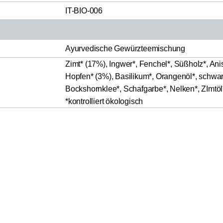
IT-BIO-006
Ayurvedische Gewürzteemischung
Zimt* (17%), Ingwer*, Fenchel*, Süßholz*, A
Hopfen* (3%), Basilikum*, Orangenöl*, schwarz
Bockshornklee*, Schafgarbe*, Nelken*, ZImtöl
*kontrolliert ökologisch
Yogi Tea
2,99 €
3,49 €
Glücks Tee
87,94 € / 1kg
Bio 17
Inkl. MwSt.
zzgl. Versand
Teebeutel
ifizierter Käufer“ auf ihre Echtheit überprüft.
Prüfungsverfahren:
und*innen bestellten Produkten.
Klicke
hier
für weitere Informat