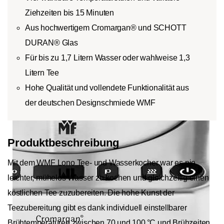
Ziehzeiten bis 15 Minuten
Aus hochwertigem Cromargan® und SCHOTT
DURAN® Glas
Für bis zu 1,7 Litern Wasser oder wahlweise 1,3
Litern Tee
Hohe Qualität und vollendete Funktionalität aus
der deutschen Designschmiede WMF
Produktbeschreibung
Mit dem WMF Lono Tee- und Wasserkocher war es nie
leichter, mühelos Wasser zu kochen und gleichzeitig einen
köstlichen Tee zuzubereiten. Die hohe Kunst der
Teezubereitung gibt es dank individuell einstellbarer
Brühtemperaturen zwischen 70 und 100 °C und Brühzeiten