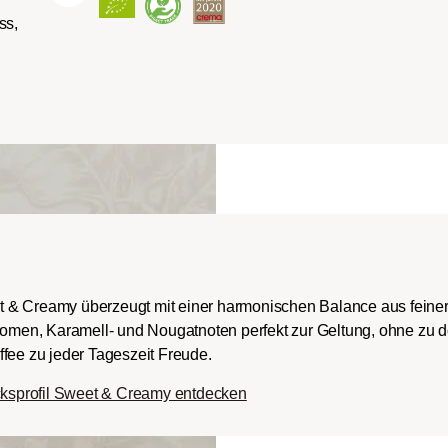
ss,
ch-/Italian):
rper mit
romen und
ingem Säureanteil.
roast
t & Creamy überzeugt mit einer harmonischen Balance aus fein
Aromen, Karamell- und Nougatnoten perfekt zur Geltung, ohne zu 
fee zu jeder Tageszeit Freude.
ksprofil Sweet & Creamy entdecken