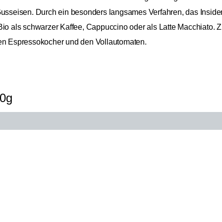
Gusseisen. Durch ein besonders langsames Verfahren, das Insider
als schwarzer Kaffee, Cappuccino oder als Latte Macchiato. Zude
den Espressokocher und den Vollautomaten.
50g
Nordamerika, Südamerika
Supremo
9,49
Esperanza
37,96 
Mexiko
Bio 250g
Inkl. Mw
Arabica
Caturra, Mundo Novo, Typica
Filterkaffeeröstung