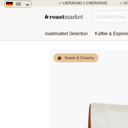
LIEFERUNG 1-2 WERKTAGE
K
DE
Deutschland
Österreich
roastmarket Selection
Kaffee & Espres
Niederlande
Sweet & Creamy