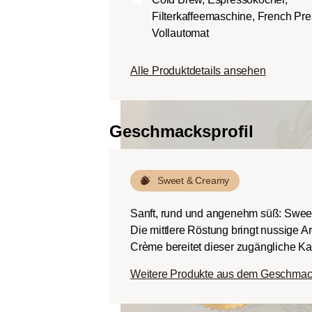
Körper.
Filterkaffeemaschine, French Pre
Dunkle Röstung (Fren
Vollautomat
Schokoladig süßer Kö
ausgeprägten Rösta
Alle Produktdetails ansehen
Bitterstoffen bei ger
Geschmacksprofil
Sweet & Creamy
Sanft, rund und angenehm süß: Swee
Die mittlere Röstung bringt nussige 
Crème bereitet dieser zugängliche Kaf
Weitere Produkte aus dem Geschmac