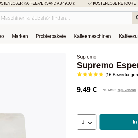
OSTENLOSER KAFFEE-VERSAND AB 49,00 €
KOSTENLOSE RETOURE
so
Marken
Probierpakete
Kaffeemaschinen
Kaffeez
Supremo
Supremo Esper
(16 Bewertungen
9,49 €
Inkl. MwSt.
zzgl. Versand
In
1