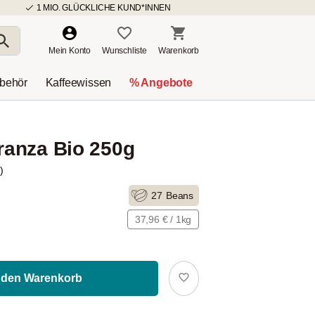
1 MIO. GLÜCKLICHE KUND*INNEN
Mein Konto
Wunschliste
Warenkorb
ubehör
Kaffeewissen
% Angebote
anza Bio 250g
)
27
Beans
37,96 € / 1kg
 den Warenkorb