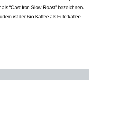
 als “Cast Iron Slow Roast” bezeichnen.
m ist der Bio Kaffee als Filterkaffee
 €
Anzahl: 1
€ / 1kg
St.
zzgl. Versand