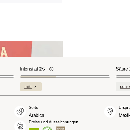
Intensität
2
Säure
/5
ht-/Cinnamon-
Die individuellen Aromen der
n ausgeprägte
verwendeten Bohnen prägen die
mild
sehr 
plexe Säuren bei
Intensität einer Sorte, die eher leicht u
itterstoffen.
fein (1) oder aber auch besonders
merican- bzw.
intensiv und kräftig (5) schmecken kan
Sorte
Urspr
üßer und weniger
Arabica
Mexi
ngen, mit
Preise und Auszeichnungen
hmack und vollem