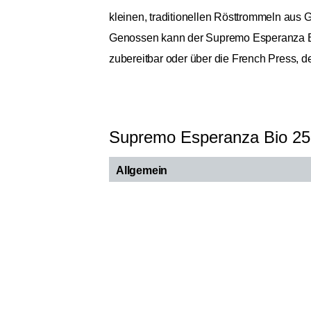
kleinen, traditionellen Rösttrommeln aus 
Genossen kann der Supremo Esperanza Bio 
zubereitbar oder über die French Press, 
Supremo Esperanza Bio 2
Allgemein
Ursprungskontinente
Ursprungsländer
Bohnensorte
Kaffee Varietät
Röstung