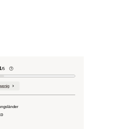
1
/5
Kaffeebohnen enthalten, wie viele
andere Lebensmittel auch, Säure. Der
wenig
nd
Grad des Säuregehalts hängt von
verschiedenen Faktoren wie der
n.
Bohnensorte, Anbauhöhe, Herkunft und
ungsländer
besonders der Röstung ab.
ko