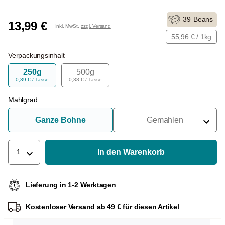
39
Beans
13,99 €
Inkl. MwSt.
zzgl. Versand
55,96 € / 1kg
Verpackungsinhalt
250g
500g
0,39 € / Tasse
0,38 € / Tasse
Mahlgrad
Ganze Bohne
Gemahlen
Für Siebträger
Für Filter
In den Warenkorb
1
Für French Press
Lieferung in 1-2 Werktagen
Für Espressokocher
Kostenloser Versand ab 49 € für diesen Artikel
Für Aeropress