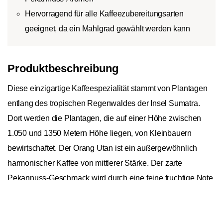
Hervorragend für alle Kaffeezubereitungsarten
geeignet, da ein Mahlgrad gewählt werden kann
Produktbeschreibung
Diese einzigartige Kaffeespezialität stammt von Plantagen
entlang des tropischen Regenwaldes der Insel Sumatra.
Dort werden die Plantagen, die auf einer Höhe zwischen
1.050 und 1350 Metern Höhe liegen, von Kleinbauern
bewirtschaftet. Der Orang Utan ist ein außergewöhnlich
harmonischer Kaffee von mittlerer Stärke. Der zarte
Pekannuss-Geschmack wird durch eine feine fruchtige Note
von Pflaume und Gurke untermalt. Dadurch verspricht dieser
In den Warenkorb
1
Kaffee, der sowohl schwarz als auch mit Milchschaum
getrunken werden kann, einen vollendeten einzigartigen