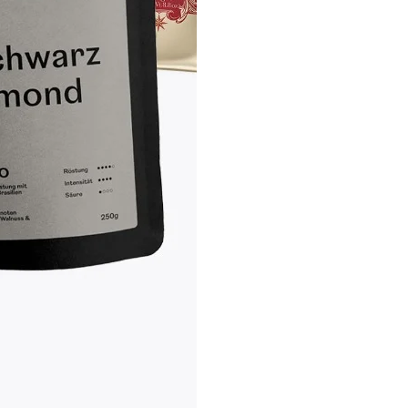
Probierpaket für Kaffeeliebh
glücklich machen
Bestehend aus vier hochwerti
Enthält je 250g des
MariaSol
Kaffeerösterei Café Cremé 
Galante Limited Edition P
Pluto
Geeignet für alle gängigen V
Espressokocher
 ein mehrschichtiges, komplexes und tiefgehendes Thema. So si
entiert worden. Oft liegen auch Kombinationen vor, nicht zuletzt,