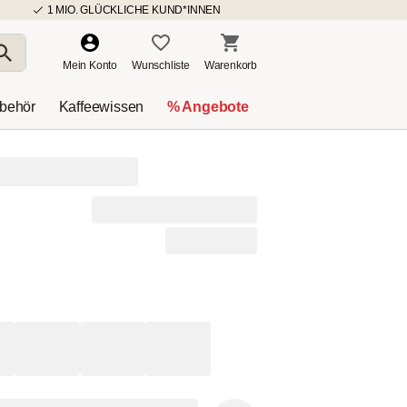
1 MIO. GLÜCKLICHE KUND*INNEN
Mein Konto
Wunschliste
Warenkorb
ubehör
Kaffeewissen
% Angebote
ssiger Kaffee -
kg
)
38,99 € / 1kg
nd
 den Warenkorb