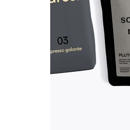
Produktbeschreibung
Die Aromaausprägung von Kaffeebohnen ist
verschiedene Aromen festgestellt und dokum