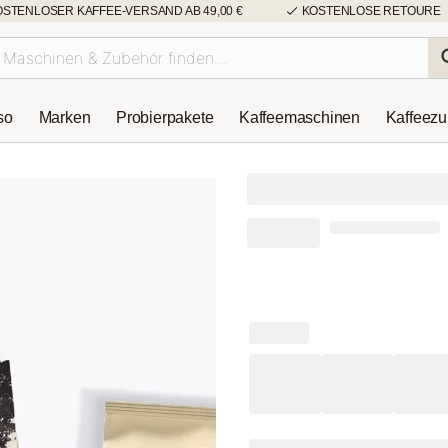
OSTENLOSER KAFFEE-VERSAND AB 49,00 €
KOSTENLOSE RETOURE
so
Marken
Probierpakete
Kaffeemaschinen
Kaffeez
Schokoladig-Nu
Probierpaket 1
(25 Bewertungen
-10%
43,47 €
38,99 €
Inkl. MwSt.
zzgl. Versa
30-Tage-Bestpreis: 38,99 €
In
1