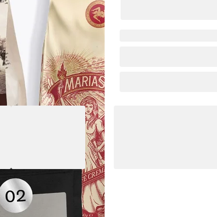
Kostenloser Versand ab 4
Sorte
Zuber
Arabica/Robusta
Espre
Volla