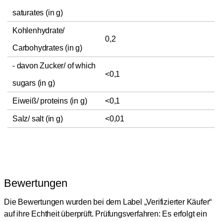
saturates (in g)
Kohlenhydrate/
0,2
Carbohydrates (in g)
- davon Zucker/ of which
<0,1
sugars (in g)
Eiweiß/ proteins (in g)
<0,1
Salz/ salt (in g)
<0,01
Bewertungen
Die Bewertungen wurden bei dem Label „Verifizierter Käufer“
auf ihre Echtheit überprüft.
Prüfungsverfahren: Es erfolgt ein