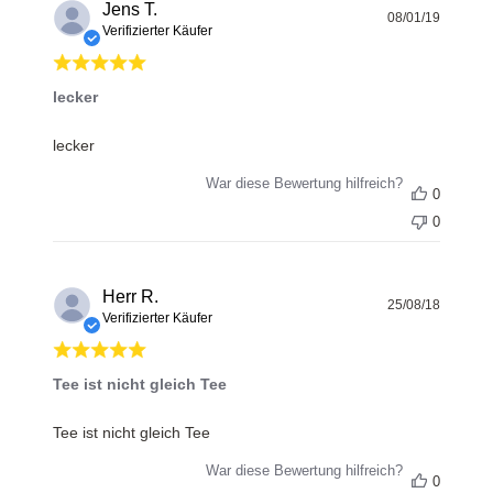
Jens T.
Veröff
08/01/19
Verifizierter Käufer
lecker
lecker
War diese Bewertung hilfreich?
0
0
Herr R.
Veröff
25/08/18
Verifizierter Käufer
Tee ist nicht gleich Tee
Tee ist nicht gleich Tee
War diese Bewertung hilfreich?
0