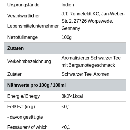
Ursprungsländer
Indien
J.T. Ronnefeldt KG, Jan-Weber-
Verantwortlicher
Str. 2, 27726 Worpswede,
Lebensmittelunternehmer
Germany
Nettofüllmenge
100g
Zutaten
Aromatisierter Schwarzer Tee
Verkehrsbezeichnung
mit Bergamottegeschmack
Zutaten
Schwarzer Tee, Aromen
Nährwerte pro 100g / 100ml
Energie/ Energy
3kJ/<1kcal
Fett/ Fat (in g)
<0,1
- davon gesättigte
Fettsäuren/ of which
<0,1