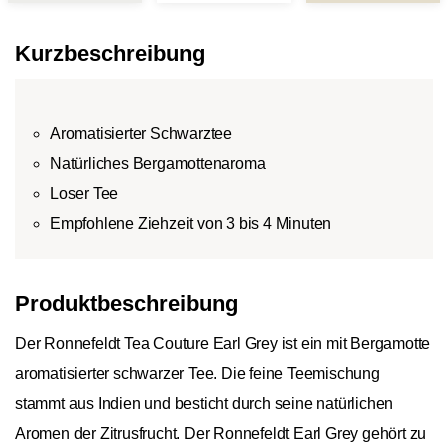
Blatt-Tee:
Der Unterschied
Ge
Besteht aus unbeschädigten Teeblättern
zwischen den Teearten
Ve
Kurzbeschreibung
und/oder Blattteilen.
wird durch den
sin
Broken-Tee:
Broken-Tee bezeichnet
Pflückungszeitpunkt und
Hel
maschinell zerkleinerte Teeblätter.
die Verarbeitung der
Ar
Aromatisierter Schwarztee
Fannings-Tee:
Fannings sind feine Teeblatt
Teeblätter bestimmt.
Te
Natürliches Bergamottenaroma
Partikel, die beim Sieben anfallen.
zu
Dust-Tee:
Dust bezeichnet die feinsten
so
Loser Tee
zerkleinerten und gesiebten Teepartikel.
si
Empfohlene Ziehzeit von 3 bis 4 Minuten
Au
zu
ge
Produktbeschreibung
Der Ronnefeldt Tea Couture Earl Grey ist ein mit Bergamotte
aromatisierter schwarzer Tee. Die feine Teemischung
stammt aus Indien und besticht durch seine natürlichen
Aromen der Zitrusfrucht. Der Ronnefeldt Earl Grey gehört zu