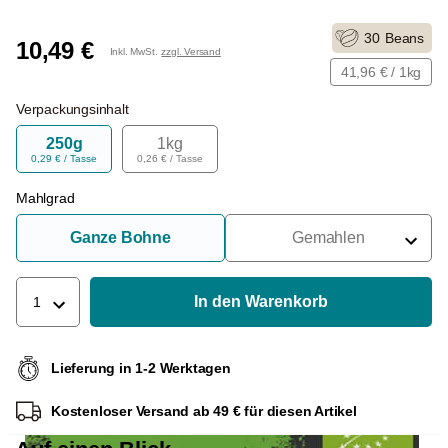
30
Beans
10,49 €
Inkl. MwSt.
zzgl. Versand
41,96 € / 1kg
Verpackungsinhalt
250g
1kg
0,29 € / Tasse
0,26 € / Tasse
Mahlgrad
Ganze Bohne
Gemahlen
Für Siebträger
Für Filter
In den Warenkorb
1
Für French Press
Lieferung in 1-2 Werktagen
Für Espressokocher
Kostenloser Versand ab 49 € für diesen Artikel
Für Aeropress