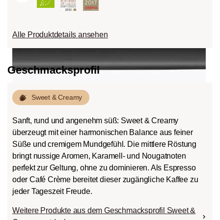
Alle Produktdetails ansehen
Geschmacksprofil
roast
Sweet & Creamy
Sanft, rund und angenehm süß: Sweet & Creamy
überzeugt mit einer harmonischen Balance aus feiner
Süße und cremigem Mundgefühl. Die mittlere Röstung
bringt nussige Aromen, Karamell- und Nougatnoten
perfekt zur Geltung, ohne zu dominieren. Als Espresso
oder Café Crème bereitet dieser zugängliche Kaffee zu
jeder Tageszeit Freude.
Weitere Produkte aus dem Geschmacksprofil Sweet &