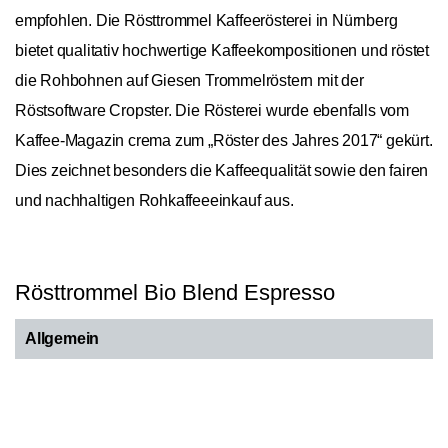
empfohlen. Die Rösttrommel Kaffeerösterei in Nürnberg
bietet qualitativ hochwertige Kaffeekompositionen und röstet
die Rohbohnen auf Giesen Trommelröstern mit der
Röstsoftware Cropster. Die Rösterei wurde ebenfalls vom
Kaffee-Magazin crema zum „Röster des Jahres 2017“ gekürt.
Dies zeichnet besonders die Kaffeequalität sowie den fairen
und nachhaltigen Rohkaffeeeinkauf aus.
Rösttrommel Bio Blend Espresso
Allgemein
Ursprungskontinente
Asien, Nordamerika
In den Warenkorb
1
Ursprungsländer
Honduras, Indien