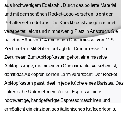
aus hochwertigem Edelstahl. Durch das polierte Material
und mit dem schönen Rocket-Logo versehen, sieht der
Behälter sehr edel aus. Die Knockbox ist ausgezeichnet
verarbeitet, leicht und nimmt wenig Platz in Anspruch. Sie
hat eine Höhe von 14 und einen Durchmesser von 11,5
Zentimetern. Mit Griffen beträgt der Durchmesser 15
Zentimeter. Zum Abklopfkasten gehört eine massive
Abklopfstange, die mit einem Gummimantel versehen ist,
damit das Abklopfen keinen Lärm verursacht. Der Rocket
Abklopfkasten passt ideal in jede Küche eines Baristas. Das
italienische Unternehmen Rocket Espresso bietet
hochwertige, handgefertigte Espressomaschinen und
ermöglicht ein einzigartiges italienisches Kaffeeerlebnis.