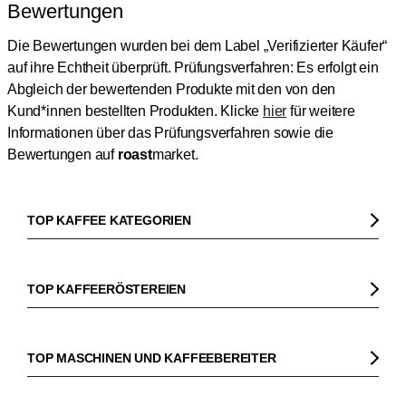
Bewertungen
Die Bewertungen wurden bei dem Label „Verifizierter Käufer“
auf ihre Echtheit überprüft.
Prüfungsverfahren: Es erfolgt ein
Abgleich der bewertenden Produkte mit den von den
Kund*innen bestellten Produkten.
Klicke
hier
für weitere
Informationen über das Prüfungsverfahren sowie die
Bewertungen auf
roast
market.
TOP KAFFEE KATEGORIEN
Kaffee
Kaffeebohnen
TOP KAFFEERÖSTEREIEN
Bio Kaffee
Gorilla
Fairtrade Kaffee
Dinzler
TOP MASCHINEN UND KAFFEEBEREITER
Entkoffeinierter Kaffee
Elbgold
Kaffeemaschinen
Säurearmer Kaffee