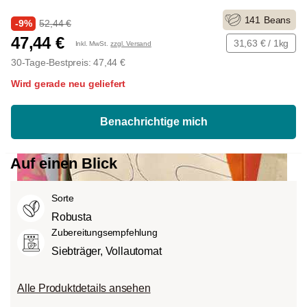
141
Beans
-9%
52,44 €
47,44 €
31,63 € / 1kg
Inkl. MwSt.
zzgl. Versand
30-Tage-Bestpreis: 47,44 €
Wird gerade neu geliefert
Benachrichtige mich
Auf einen Blick
Sorte
Robusta
Zubereitungsempfehlung
Siebträger, Vollautomat
Alle Produktdetails ansehen