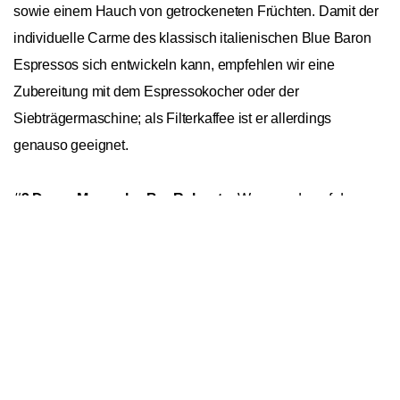
sowie einem Hauch von getrockeneten Früchten. Damit der
individuelle Carme des klassisch italienischen Blue Baron
Espressos sich entwickeln kann, empfehlen wir eine
Zubereitung mit dem Espressokocher oder der
Siebträgermaschine; als Filterkaffee ist er allerdings
genauso geeignet.
#3 Drago Mocambo Bar Robusta:
Wer gerade auf der
Benachrichtige mich
Suche nach einem neuen Robusta-Kaffee ist, sollte einen
Blick auf den Drago Mocambo Bar Robusta werfen, denn
diese Kreation gibt es nur bei
roast
market. Der köstliche
Blend besteht aus feinen Robusta-Bohnen, die der dunklen
Röstung ein intensives Aroma verleiht. Zu dem Italian Roast
gesellen sich feine Noten, die an leckere Schokolade und
einem Hauch würziger Nuss erinnern. Geschmacklich wird