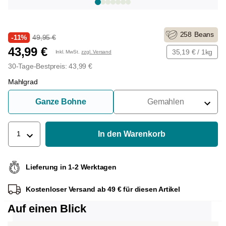
258
Beans
-11%
49,95 €
43,99 €
35,19 € / 1kg
Inkl. MwSt.
zzgl. Versand
30-Tage-Bestpreis: 43,99 €
Mahlgrad
Ganze Bohne
Gemahlen
Für Siebträger
Für Filter
In den Warenkorb
1
Für French Press
Lieferung in 1-2 Werktagen
Für Espressokocher
Kostenloser Versand ab 49 € für diesen Artikel
Für Aeropress
Auf einen Blick