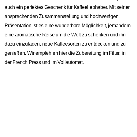
auch ein perfektes Geschenk für Kaffeeliebhaber. Mit seiner
ansprechenden Zusammenstellung und hochwertigen
Präsentation ist es eine wunderbare Möglichkeit, jemandem
eine aromatische Reise um die Welt zu schenken und ihn
dazu einzuladen, neue Kaffeesorten zu entdecken und zu
genießen. Wir empfehlen hier die Zubereitung im Filter, in
der French Press und im Vollautomat.
In den
roast
market ORIGINS offenbart sich die Vielfalt der
In den Warenkorb
1
Kaffeewelt in einer sensorischen Reise durch verschiedene
Anbauländer und ihre Traditionen. Jeder Schluck erzählt
eine einzigartige Geschichte von Mensch und Natur, geprägt
von den charakteristischen Terroirs und kulturellen
Einflüssen. Die Auswahl umfasst eine breite Palette von
Aromen und Geschmacksprofilen. Unsere Probierpakete