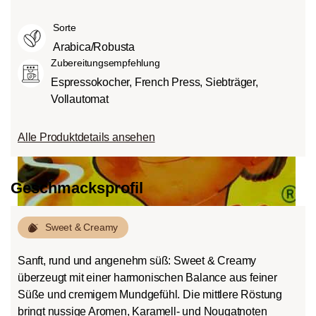
Mittlere Röstung (American- bzw.
intensiv und kräftig (5) schmecken kann.
Grad des Säuregehalts hängt von
City-Roast):
Etwas süßer und weniger
Sorte
verschiedenen Faktoren wie der
sauer als helle Röstungen, mit
Bohnensorte, Anbauhöhe, Herkunft und
Arabica/Robusta
ausgewogenem Geschmack und vollem
besonders der Röstung ab.
Zubereitungsempfehlung
Körper.
Espressokocher, French Press, Siebträger,
Dunkle Röstung (French-/Italian):
Vollautomat
Schokoladig süßer Körper mit
ausgeprägten Röstaromen und
Alle Produktdetails ansehen
Bitterstoffen bei geringem Säureanteil.
Geschmacksprofil
Sweet & Creamy
Sanft, rund und angenehm süß: Sweet & Creamy
überzeugt mit einer harmonischen Balance aus feiner
Süße und cremigem Mundgefühl. Die mittlere Röstung
bringt nussige Aromen, Karamell- und Nougatnoten