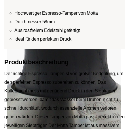
Hochwertiger Espresso-Tamper von Motta
Durchmesser 58mm
Aus rostfreiem Edelstahl gefertigt
Ideal für den perfekten Druck
Produktbeschreibung
Der richtige Espresso-Tamper ist von großer Bedeutung, um
den perfekten Espresso zubereiten zu können. Das
Kaffeemehl muss mit genügend Druck in den Siebträger
gepresst werden, damit das Wasser beim Brühen nicht zu
schnell durchläuft, wodurch essenzielle Aromen verloren
gehen würden. Dieser Tamper von Motta passt perfekt in den
jeweiligen Siebträger. Der Motta Tamper ist aus massivem