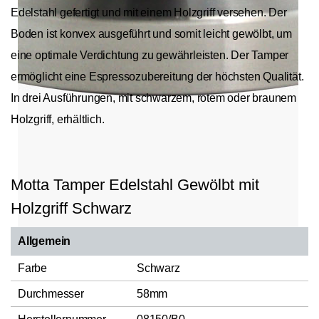
Edelstahl gefertigt und mit einem Holzgriff versehen. Der
Boden ist konvex ausgeführt und somit leicht gewölbt, um
eine optimale Verdichtung zu gewährleisten. Der Tamper
ermöglicht eine Espressozubereitung der höchsten Qualität.
In drei Ausführungen, mit schwarzem, rotem oder braunem
Holzgriff, erhältlich.
Motta Tamper Edelstahl Gewölbt mit
Holzgriff Schwarz
Allgemein
Farbe
Schwarz
Durchmesser
58mm