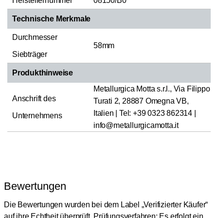
Herstellernummer
08150/B0
Technische Merkmale
Durchmesser
58mm
Siebträger
Produkthinweise
Metallurgica Motta s.r.l., Via Filippo
Anschrift des
Turati 2, 28887 Omegna VB,
Italien | Tel: +39 0323 862314 |
Unternehmens
info@metallurgicamotta.it
Bewertungen
Die Bewertungen wurden bei dem Label „Verifizierter Käufer“
auf ihre Echtheit überprüft.
Prüfungsverfahren: Es erfolgt ein