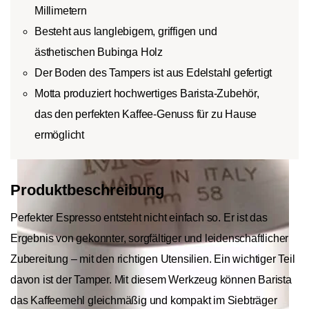
Millimetern
Besteht aus langlebigem, griffigen und
ästhetischen Bubinga Holz
Der Boden des Tampers ist aus Edelstahl gefertigt
Motta produziert hochwertiges Barista-Zubehör,
das den perfekten Kaffee-Genuss für zu Hause
ermöglicht
Produktbeschreibung
Perfekter Espresso entsteht nicht einfach so. Er ist das
Ergebnis von gekonnter, sorgfältiger und leidenschaftlicher
Zubereitung – mit den richtigen Utensilien. Ein wichtiger Teil
davon ist der Tamper. Mit diesem Werkzeug können Barista
das Kaffeemehl gleichmäßig und kompakt im Siebträger