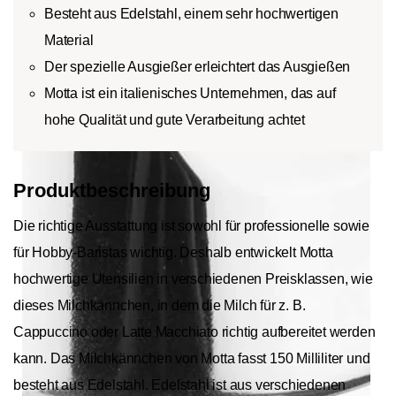
Besteht aus Edelstahl, einem sehr hochwertigen
Material
Der spezielle Ausgießer erleichtert das Ausgießen
Motta ist ein italienisches Unternehmen, das auf
hohe Qualität und gute Verarbeitung achtet
Produktbeschreibung
Die richtige Ausstattung ist sowohl für professionelle sowie
für Hobby-Baristas wichtig. Deshalb entwickelt Motta
hochwertige Utensilien in verschiedenen Preisklassen, wie
dieses Milchkännchen, in dem die Milch für z. B.
Cappuccino oder Latte Macchiato richtig aufbereitet werden
kann. Das Milchkännchen von Motta fasst 150 Milliliter und
besteht aus Edelstahl. Edelstahl ist aus verschiedenen