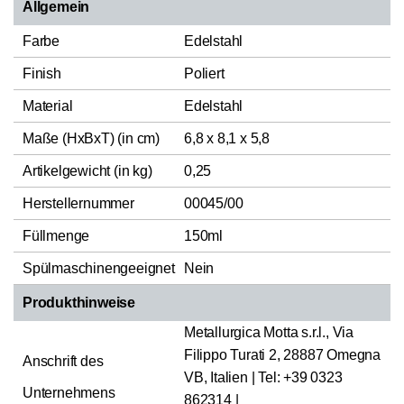
Allgemein
Farbe
Edelstahl
Finish
Poliert
Material
Edelstahl
Maße (HxBxT) (in cm)
6,8 x 8,1 x 5,8
Artikelgewicht (in kg)
0,25
Herstellernummer
00045/00
Füllmenge
150ml
Spülmaschinengeeignet
Nein
Produkthinweise
Metallurgica Motta s.r.l., Via
Filippo Turati 2, 28887 Omegna
Anschrift des
VB, Italien | Tel: +39 0323
Unternehmens
862314 |