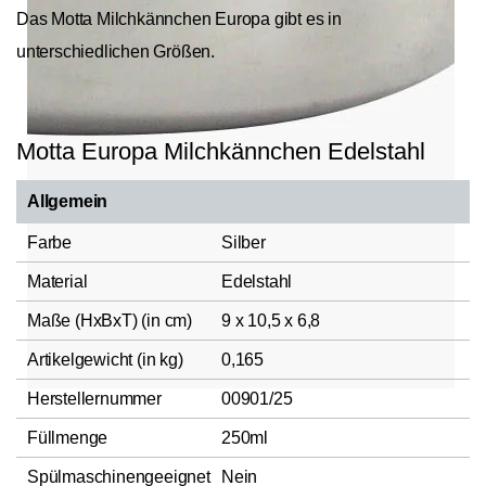
Das Motta Milchkännchen Europa gibt es in
unterschiedlichen Größen.
Motta Europa Milchkännchen Edelstahl
Allgemein
Farbe
Silber
Material
Edelstahl
Maße (HxBxT) (in cm)
9 x 10,5 x 6,8
Artikelgewicht (in kg)
0,165
Herstellernummer
00901/25
Füllmenge
250ml
Spülmaschinengeeignet
Nein