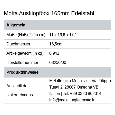
Motta Ausklopfbox 165mm Edelstahl
Allgemein
Maße (HxBxT) (in cm)
11 x 19,6 x 17,1
Durchmesser
16,5cm
Artikelgewicht (in kg)
0,941
Herstellernummer
08250/00
Produkthinweise
Metallurgica Motta s.r.l., Via Filippo
Anschrift des
Turati 2, 28887 Omegna VB,
Italien | Tel: +39 0323 862314 |
Unternehmens
info@metallurgicamotta.it