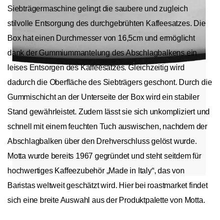
Siebträgermaschine gelingt die saubere und zugleich
stilvolle Entsorgung des durchgebrühten Kaffeesatzes. Die
Box hat einen Durchmesser von 16,5cm und ermöglicht
dank der Gummiummantelung des Abschlagbalkens ein
leises Entsorgen des Kaffeesatzes. Gleichzeitig wird
dadurch die Oberfläche des Siebträgers geschont. Durch die
Gummischicht an der Unterseite der Box wird ein stabiler
Stand gewährleistet. Zudem lässt sie sich unkompliziert und
schnell mit einem feuchten Tuch auswischen, nachdem der
Abschlagbalken über den Drehverschluss gelöst wurde.
Motta wurde bereits 1967 gegründet und steht seitdem für
hochwertiges Kaffeezubehör „Made in Italy“, das von
Baristas weltweit geschätzt wird. Hier bei roastmarket findet
sich eine breite Auswahl aus der Produktpalette von Motta.