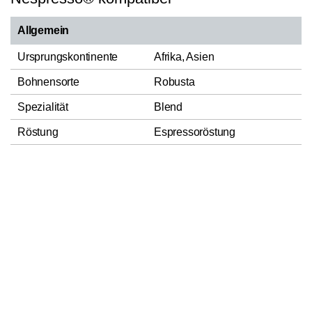
Allgemein
Ursprungskontinente
Afrika, Asien
Bohnensorte
Robusta
Spezialität
Blend
Röstung
Espressoröstung
Entkoffeinierungsverfahren
Kohlenstoffdioxid-Verfahren
In den Warenkorb
1
Herstellungsland
Italien
MISCELA D'ORO S.P.A., VIA
Verantwortlicher
FERMI Z.I.R. 98124 Messina,
Lebensmittelunternehmer
Italia
Nettofüllmenge
50g
Zutaten
Geröstete koffeinfreie