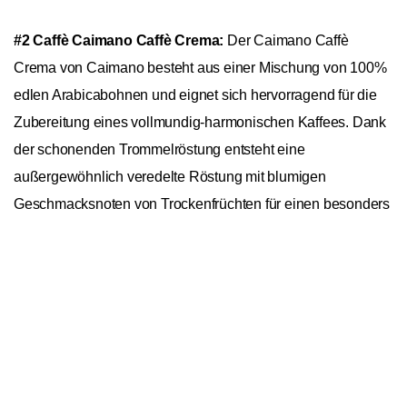
#2 Caffè Caimano Caffè Crema:
Der Caimano Caffè
Crema von Caimano besteht aus einer Mischung von 100%
edlen Arabicabohnen und eignet sich hervorragend für die
Zubereitung eines vollmundig-harmonischen Kaffees. Dank
der schonenden Trommelröstung entsteht eine
außergewöhnlich veredelte Röstung mit blumigen
Geschmacksnoten von Trockenfrüchten für einen besonders
harmonisches Geschmacksprofil. Mit seinem leichten,
In den Warenkorb
1
runden Körper und dem milden Säuregrad schmeckt dieser
Kaffee vor allem Liebhabern von feinen Aromen besonders
gut. Der Caffè Crema eignet sich nicht nur für die klassisch
italienische Zubereitungsart im Siebträger, sondern
überzeugt auch als cremiger Genuss aus dem
Kaffeevollautomaten oder gar als Filterkaffee.