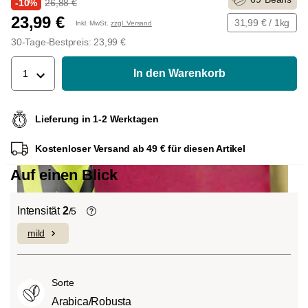
-10%
26,88 €
23,99 €
31,99 € / 1kg
Inkl. MwSt.
zzgl. Versand
30-Tage-Bestpreis: 23,99 €
In den Warenkorb
1
Lieferung in 1-2 Werktagen
Kostenloser Versand ab 49 € für diesen Artikel
Auf einen Blick
Intensität
2
/5
mild
Die individuellen Aromen der
verwendeten Bohnen prägen die
Intensität einer Sorte, die eher leicht und
Sorte
fein (1) oder aber auch besonders
intensiv und kräftig (5) schmecken kann.
Arabica/Robusta