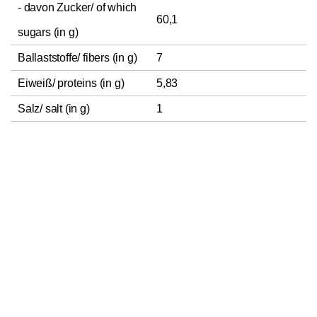
- davon Zucker/ of which
60,1
sugars (in g)
Ballaststoffe/ fibers (in g)
7
Eiweiß/ proteins (in g)
5,83
Salz/ salt (in g)
1
In den Warenkorb
1
Bewertungen
Die Bewertungen wurden bei dem Label „Verifizierter Käufer“
auf ihre Echtheit überprüft.
Prüfungsverfahren: Es erfolgt ein
Abgleich der bewertenden Produkte mit den von den
Kund*innen bestellten Produkten.
Klicke
hier
für weitere
Informationen über das Prüfungsverfahren sowie die
Bewertungen auf
roast
market.