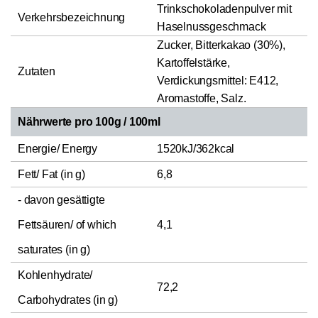
Trinkschokoladenpulver mit
Verkehrsbezeichnung
Haselnussgeschmack
Zucker, Bitterkakao (30%),
Kartoffelstärke,
Zutaten
Verdickungsmittel: E412,
Aromastoffe, Salz.
Nährwerte pro 100g / 100ml
Energie/ Energy
1520kJ/362kcal
Fett/ Fat (in g)
6,8
- davon gesättigte
Fettsäuren/ of which
4,1
saturates (in g)
Kohlenhydrate/
72,2
Carbohydrates (in g)