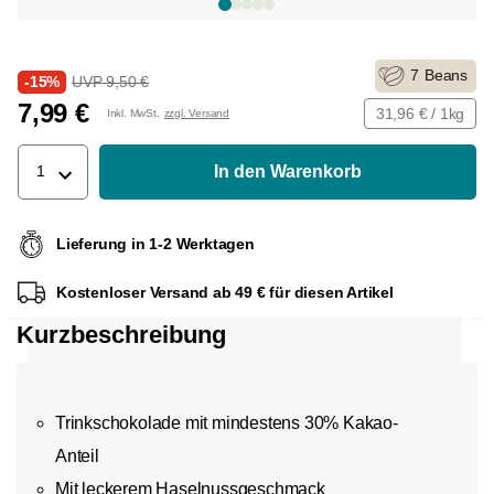
7
Beans
-15%
UVP 9,50 €
7,99 €
31,96 € / 1kg
Inkl. MwSt.
zzgl. Versand
In den Warenkorb
1
Lieferung in 1-2 Werktagen
Kostenloser Versand ab 49 € für diesen Artikel
Kurzbeschreibung
Trinkschokolade mit mindestens 30% Kakao-
Anteil
Mit leckerem Haselnussgeschmack