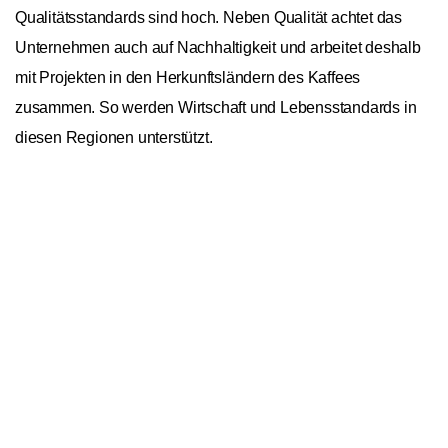
Qualitätsstandards sind hoch. Neben Qualität achtet das
Unternehmen auch auf Nachhaltigkeit und arbeitet deshalb
mit Projekten in den Herkunftsländern des Kaffees
zusammen. So werden Wirtschaft und Lebensstandards in
diesen Regionen unterstützt.
Lavazza Crema e Gusto Tradizione Italiana
In den Warenkorb
1
1kg
Allgemein
Ursprungskontinente
Afrika, Asien, Südamerika
Bohnensorte
Arabica/Robusta
Spezialität
Blend