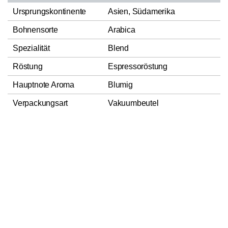
Ursprungskontinente
Asien, Südamerika
Bohnensorte
Arabica
Spezialität
Blend
Röstung
Espressoröstung
Hauptnote Aroma
Blumig
Verpackungsart
Vakuumbeutel
Herstellungsland
Italien
In den Warenkorb
1
LUIGI LAVAZZA S.p.A., VIA
Verantwortlicher
BOLOGNA, 32, 10152 TORINO
Lebensmittelunternehmer
- ITALIA
Nettofüllmenge
250g
Kaffeeart
Espresso
Zutaten