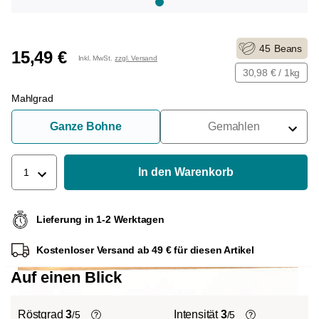
45
Beans
15,49 €
Inkl. MwSt.
zzgl. Versand
30,98 € / 1kg
Mahlgrad
Ganze Bohne
Gemahlen
Für Siebträger
Für Filter
In den Warenkorb
1
Für French Press
Lieferung in 1-2 Werktagen
Für Espressokocher
Kostenloser Versand ab 49 € für diesen Artikel
Für Aeropress
Auf einen Blick
Röstgrad
3
Intensität
3
/5
/5