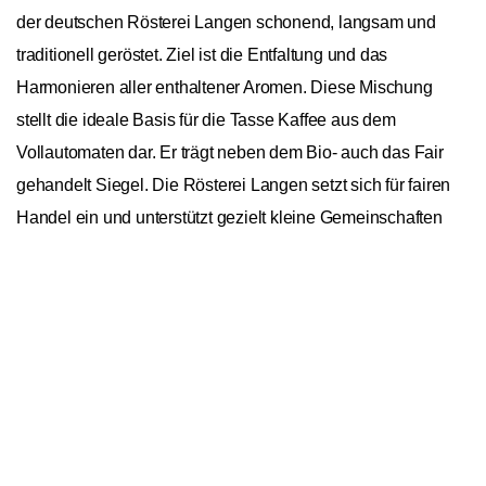
der deutschen Rösterei Langen schonend, langsam und
traditionell geröstet. Ziel ist die Entfaltung und das
Harmonieren aller enthaltener Aromen. Diese Mischung
stellt die ideale Basis für die Tasse Kaffee aus dem
Vollautomaten dar. Er trägt neben dem Bio- auch das Fair
gehandelt Siegel. Die Rösterei Langen setzt sich für fairen
Handel ein und unterstützt gezielt kleine Gemeinschaften
von Kaffeebauern in Ländern wie Mexiko, Honduras,
In den Warenkorb
1
Äthiopien und Tansania. Bei regelmäßigen Reisen
überzeugt sich das Unternehmen von Anbaubedingungen
und Qualität der Bohnen.
Langen fairLANGEN Cafe Creme Bio 500g