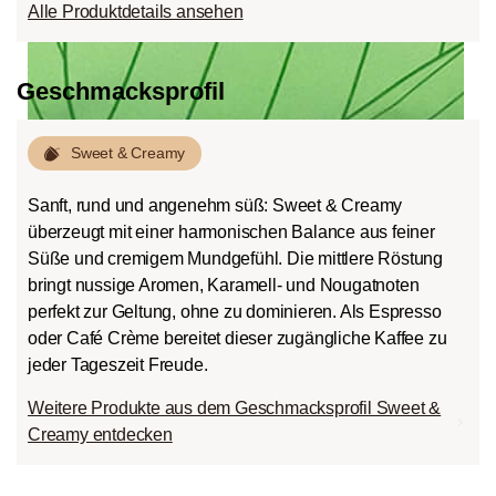
Alle Produktdetails ansehen
Geschmacksprofil
roast
Sweet & Creamy
Sanft, rund und angenehm süß: Sweet & Creamy
überzeugt mit einer harmonischen Balance aus feiner
Süße und cremigem Mundgefühl. Die mittlere Röstung
bringt nussige Aromen, Karamell- und Nougatnoten
perfekt zur Geltung, ohne zu dominieren. Als Espresso
oder Café Crème bereitet dieser zugängliche Kaffee zu
jeder Tageszeit Freude.
Weitere Produkte aus dem Geschmacksprofil Sweet &
Creamy entdecken