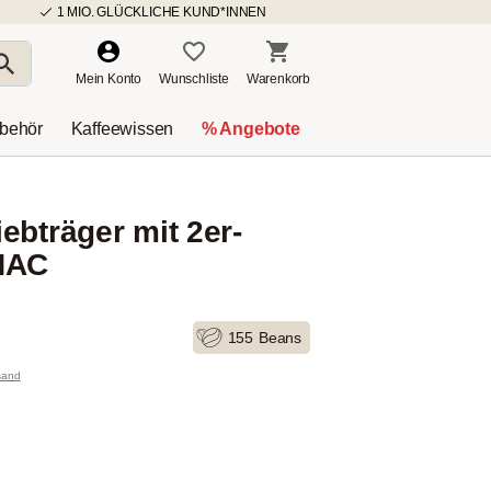
1 MIO. GLÜCKLICHE KUND*INNEN
Mein Konto
Wunschliste
Warenkorb
ubehör
Kaffeewissen
% Angebote
ebträger mit 2er-
NAC
155
Beans
rsand