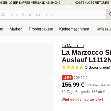
OSTENLOSER KAFFEE-VERSAND AB 49,00 €
KOSTENLOSE RETOURE
so
Marken
Probierpakete
Kaffeemaschinen
Kaffeez
La Marzocco
La Marzocco Si
Auslauf L1112
(3 Bewertungen)
-25%
209,99 €
155,99 €
Inkl. MwSt.
zzgl. Ve
30-Tage-Bestpreis: 155,99 €
Wird gerade neu geliefert