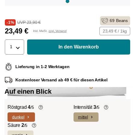
69
Beans
-1%
UVP 23,90 €
23,49 €
23,49 € / 1kg
Inkl. MwSt.
zzgl. Versand
In den Warenkorb
1
Lieferung in 1-2 Werktagen
Kostenloser Versand ab 49 € für diesen Artikel
Auf einen Blick
Röstgrad
4
Intensität
3
/5
/5
dunkel
mittel
Helle Röstung (Light-/Cinnamon-
Die individuellen Aromen der
Roast):
Es dominieren ausgeprägte
verwendeten Bohnen prägen die
Säure
2
/5
Fruchtnoten und komplexe Säuren bei
Intensität einer Sorte, die eher leicht und
wenig