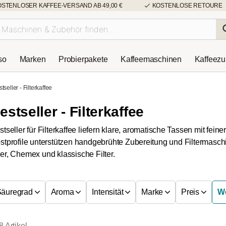
OSTENLOSER KAFFEE-VERSAND AB 49,00 €
KOSTENLOSE RETOURE
so
Marken
Probierpakete
Kaffeemaschinen
Kaffeez
tseller - Filterkaffee
estseller - Filterkaffee
stseller für Filterkaffee liefern klare, aromatische Tassen mit fein
stprofile unterstützen handgebrühte Zubereitung und Filtermasch
er, Chemex und klassische Filter.
Säuregrad
Aroma
Intensität
Marke
Preis
We
8 Artikel