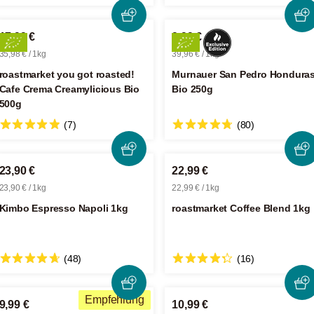
17,99 €
9,99 €
35,98 € / 1kg
39,96 € / 1kg
roastmarket you got roasted!
Murnauer San Pedro Hondura
Cafe Crema Creamylicious Bio
Bio 250g
500g
(7)
(80)
23,90 €
22,99 €
23,90 € / 1kg
22,99 € / 1kg
Kimbo Espresso Napoli 1kg
roastmarket Coffee Blend 1kg
(48)
(16)
Empfehlung
9,99 €
10,99 €