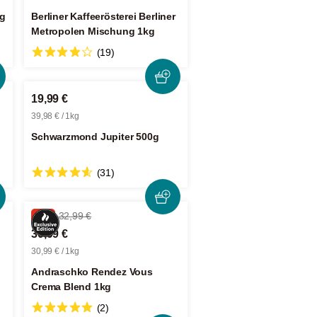
kg
Berliner Kaffeerösterei Berliner
Metropolen Mischung 1kg
(19)
19,99 €
39,98 € / 1kg
Schwarzmond Jupiter 500g
(31)
-6%
32,99 €
30,99 €
30,99 € / 1kg
Andraschko Rendez Vous
Crema Blend 1kg
(2)