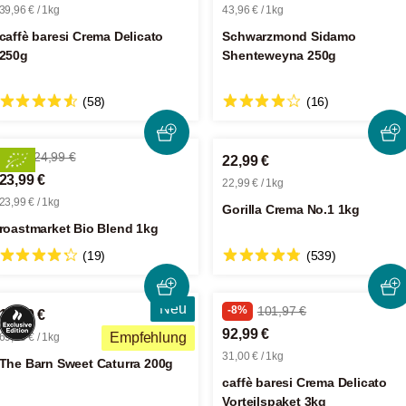
39,96 € / 1kg
43,96 € / 1kg
caffè baresi Crema Delicato
Schwarzmond Sidamo
250g
Shenteweyna 250g
(58)
(16)
-4%
24,99 €
22,99 €
23,99 €
22,99 € / 1kg
23,99 € / 1kg
Gorilla Crema No.1 1kg
roastmarket Bio Blend 1kg
(19)
(539)
Neu
-8%
101,97 €
13,99 €
92,99 €
Empfehlung
69,95 € / 1kg
31,00 € / 1kg
The Barn Sweet Caturra 200g
caffè baresi Crema Delicato
Vorteilspaket 3kg