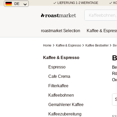
LIEFERUNG 1-2 WERKTAGE
K
DE
Deutschland
Österreich
roastmarket Selection
Kaffee & Espres
Niederlande
Home
Kaffee & Espresso
Kaffee Bestseller
Bes
B
Kaffee & Espresso
Espresso
Be
Rö
Cafe Crema
Ov
Filterkaffee
Kaffeebohnen
Gemahlener Kaffee
Kaffeezubereitung
53