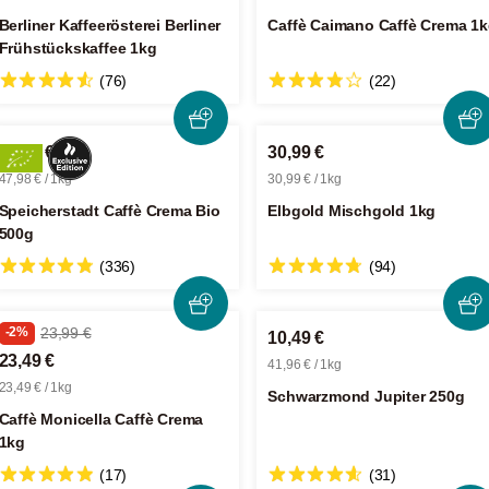
Berliner Kaffeerösterei Berliner
Caffè Caimano Caffè Crema 1
Frühstückskaffee 1kg
(76)
(22)
23,99 €
30,99 €
47,98 € / 1kg
30,99 € / 1kg
Speicherstadt Caffè Crema Bio
Elbgold Mischgold 1kg
500g
(336)
(94)
-2%
23,99 €
10,49 €
23,49 €
41,96 € / 1kg
23,49 € / 1kg
Schwarzmond Jupiter 250g
Caffè Monicella Caffè Crema
1kg
(17)
(31)