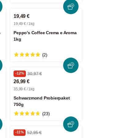
19,49 €
19,49 € / 1kg
s
Peppo's Coffee Crema e Aroma
1kg
(2)
-12%
30,97 €
26,99 €
35,99 € / 1kg
Schwarzmond Probierpaket
750g
(23)
-11%
52,95 €