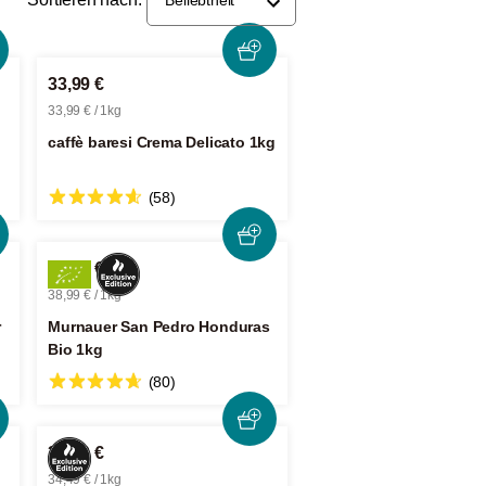
33,99 €
33,99 € / 1kg
caffè baresi Crema Delicato 1kg
(58)
38,99 €
38,99 € / 1kg
r
Murnauer San Pedro Honduras
Bio 1kg
(80)
34,49 €
34,49 € / 1kg