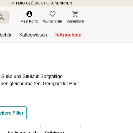
1 MIO. GLÜCKLICHE KUND*INNEN
Mein Konto
Wunschliste
Warenkorb
ubehör
Kaffeewissen
% Angebote
er Süße und Struktur. Sorgfältige
inen gleichermaßen. Geeignet für Pour
itere Filter
Sortieren nach:
Beliebtheit