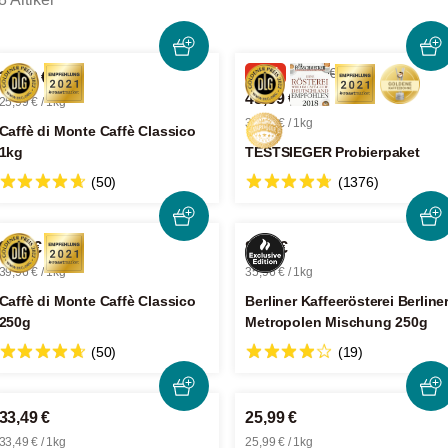
-24%
60,95 €
25,99 €
45,99 €
25,99 € / 1kg
30,66 € / 1kg
Caffè di Monte Caffè Classico
1kg
TESTSIEGER Probierpaket
(50)
(1376)
9,99 €
8,99 €
39,96 € / 1kg
35,96 € / 1kg
Caffè di Monte Caffè Classico
Berliner Kaffeerösterei Berline
250g
Metropolen Mischung 250g
(50)
(19)
33,49 €
25,99 €
33,49 € / 1kg
25,99 € / 1kg