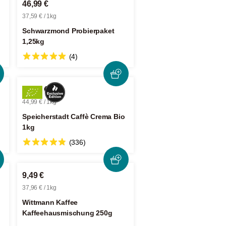
46,99 €
37,59 € / 1kg
Schwarzmond Probierpaket
1,25kg
(4)
44,99 €
44,99 € / 1kg
Speicherstadt Caffè Crema Bio
1kg
(336)
9,49 €
37,96 € / 1kg
Wittmann Kaffee
Kaffeehausmischung 250g