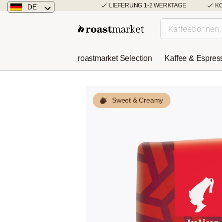
LIEFERUNG 1-2 WERKTAGE
K
DE
Deutschland
Österreich
roastmarket Selection
Kaffee & Espres
Niederlande
Sweet & Creamy