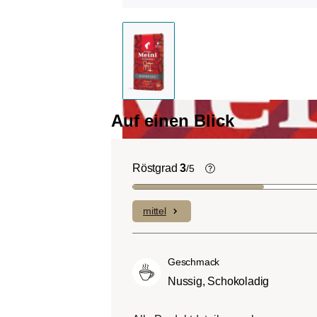
Auf einen Blick
Röstgrad
3
/5
Helle Röstung (Lig
Roast):
Es dominiere
mittel
Fruchtnoten und kom
geringen Anteilen an B
Mittlere Röstung (A
Geschmack
City-Roast):
Etwas s
Nussig, Schokoladig
sauer als helle Röstu
ausgewogenem Gesc