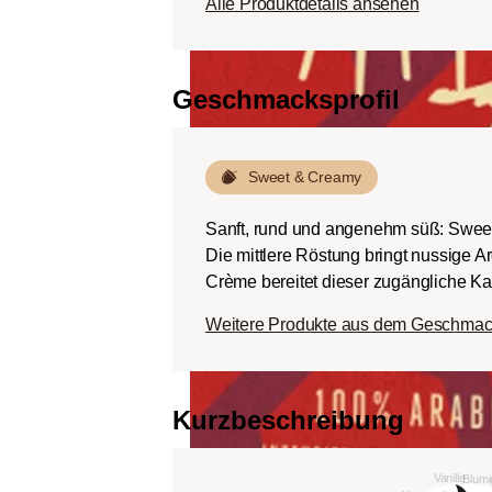
Alle Produktdetails ansehen
Körper.
Dunkle Röstung (Fren
Schokoladig süßer Kö
Geschmacksprofil
ausgeprägten Rösta
Bitterstoffen bei ger
Sweet & Creamy
Sanft, rund und angenehm süß: Swee
Die mittlere Röstung bringt nussige 
Crème bereitet dieser zugängliche Kaf
Weitere Produkte aus dem Geschmac
Kurzbeschreibung