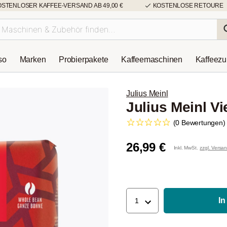
OSTENLOSER KAFFEE-VERSAND AB 49,00 €
KOSTENLOSE RETOURE
so
Marken
Probierpakete
Kaffeemaschinen
Kaffeez
Julius Meinl
Julius Meinl V
(0 Bewertungen)
26,99 €
Inkl. MwSt.
zzgl. Versa
In
1