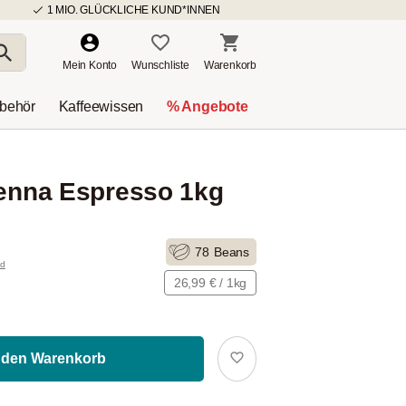
1 MIO. GLÜCKLICHE KUND*INNEN
Mein Konto
Wunschliste
Warenkorb
ubehör
Kaffeewissen
% Angebote
ienna Espresso 1kg
78
Beans
nd
26,99 € / 1kg
 den Warenkorb