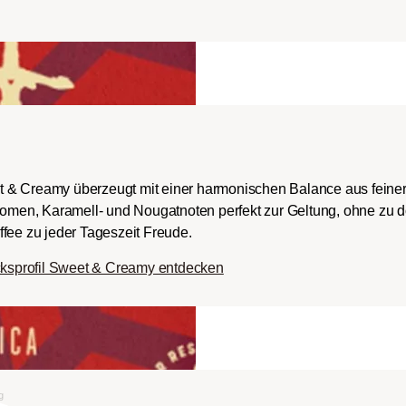
ch-/Italian):
rper mit
romen und
ingem Säureanteil.
t & Creamy überzeugt mit einer harmonischen Balance aus fein
Aromen, Karamell- und Nougatnoten perfekt zur Geltung, ohne zu 
fee zu jeder Tageszeit Freude.
ksprofil Sweet & Creamy entdecken