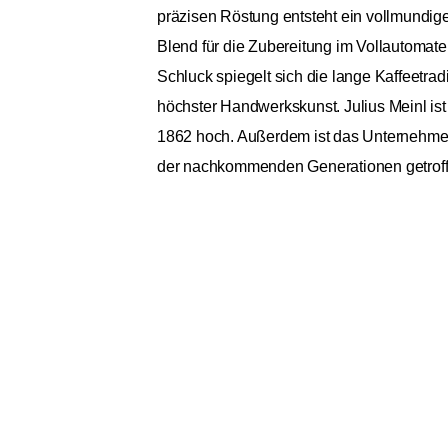
präzisen Röstung entsteht ein vollmundiger
Blend für die Zubereitung im Vollautomate
Schluck spiegelt sich die lange Kaffeetra
höchster Handwerkskunst. Julius Meinl ist
1862 hoch. Außerdem ist das Unternehmen 
der nachkommenden Generationen getroff
Julius Meinl Vienna Espres
Allgemein
Bohnensorte
Spezialität
Röstung