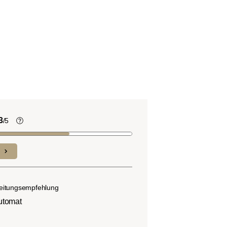
3
/5
Kaffeebohnen enthalten, wie viele
andere Lebensmittel auch, Säure. Der
nd
Grad des Säuregehalts hängt von
verschiedenen Faktoren wie der
n.
Bohnensorte, Anbauhöhe, Herkunft und
eitungsempfehlung
besonders der Röstung ab.
utomat