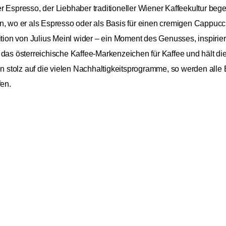
 Espresso, der Liebhaber traditioneller Wiener Kaffeekultur begei
n, wo er als Espresso oder als Basis für einen cremigen Cappucci
dition von Julius Meinl wider – ein Moment des Genusses, inspirie
 das österreichische Kaffee-Markenzeichen für Kaffee und hält di
stolz auf die vielen Nachhaltigkeitsprogramme, so werden alle
en.
so 1kg
Julius Meinl
26,9
Vienna
26,99 
Espresso 1kg
Inkl. Mw
Arabica
Blend
Espressoröstung