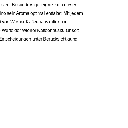
stert. Besonders gut eignet sich dieser
no sein Aroma optimal entfaltet. Mit jedem
rt von Wiener Kaffeehauskultur und
e Werte der Wiener Kaffeehauskultur seit
 Entscheidungen unter Berücksichtigung
9 €
Anzahl: 1
€ / 1kg
St.
zzgl. Versand