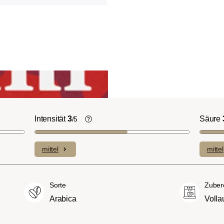
Intensität
3
Säure
/5
ht-/Cinnamon-
Die individuellen Aromen der
n ausgeprägte
verwendeten Bohnen prägen die
mittel
mittel
plexe Säuren bei
Intensität einer Sorte, die eher leicht u
itterstoffen.
fein (1) oder aber auch besonders
merican- bzw.
intensiv und kräftig (5) schmecken kan
Sorte
Zuber
üßer und weniger
Arabica
Volla
ngen, mit
hmack und vollem