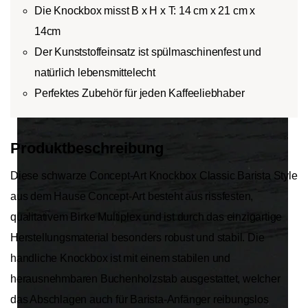
Die Knockbox misst B x H x T: 14 cm x 21 cm x
14cm
Der Kunststoffeinsatz ist spülmaschinenfest und
natürlich lebensmittelecht
Perfektes Zubehör für jeden Kaffeeliebhaber
Produktbeschreibung
Diese schwarze Concept-Art Knockbox Classic Barista Style
aus dem Hause Concept-Art besteht aus rissfesten,
qualitativem Birke Multiplex und ist durch das einzigartige
Herstellungsmaterial besonders robust und stabil. Die
handliche Knockbox ist mit einem stabilen und
herausnehmbaren Buchenholzstab ausgestattet, welcher
das Abschlagen auch für Barista-Anfänger reibungslos