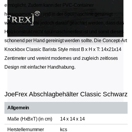
ermöglicht. Zudem kann der PVC-Container
herausgenommen und in der Spülmaschine gereinigt
werden. Es sollte jedoch darauf geachtet werden, dass das
Holzkonstrukt nicht spülmaschinenfest ist und somit dieses
schonend per Hand gereinigt werden sollte. Die Concept-Art
Knockbox Classic Barista Style misst B x H x T: 14x21x14
Zentimeter und vereint modernes und zugleich zeitloses
Design mit einfacher Handhabung.
JoeFrex Abschlagbehälter Classic Schwarz
Allgemein
Maße (HxBxT) (in cm)
14 x 14 x 14
Herstellernummer
kcs