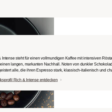
ch-/Italian):
rper mit
romen und
ingem Säureanteil.
 & Intense steht für einen vollmundigen Kaffee mit intensiven Rös
d einen langen, markanten Nachhall. Noten von dunkler Schokola
stert alle, die ihren Espresso stark, klassisch-italienisch und ch
profil Rich & Intense entdecken