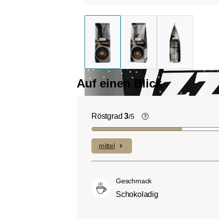
Auf einen Blick
Röstgrad
3
/5
Helle Röstung (Lig
Roast):
Es dominiere
mittel
Fruchtnoten und kom
geringen Anteilen an B
Mittlere Röstung (A
Geschmack
City-Roast):
Etwas s
Schokoladig
sauer als helle Röstu
ausgewogenem Gesc