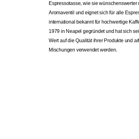
Espressotasse, wie sie wünschenswerter ni
Aromaventil und eignet sich für alle Esp
international bekannt für hochwertige Kaf
1979 in Neapel gegründet und hat sich sei
Wert auf die Qualität ihrer Produkte und 
Mischungen verwendet werden.
Izzo Grancrema 1kg
Allgemein
Ursprungskontinente
Bohnensorte
Spezialität