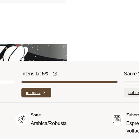
Intensität
5
Säure
/5
ht-/Cinnamon-
Die individuellen Aromen der
n ausgeprägte
verwendeten Bohnen prägen die
intensiv
sehr 
plexe Säuren bei
Intensität einer Sorte, die eher leicht u
itterstoffen.
fein (1) oder aber auch besonders
merican- bzw.
intensiv und kräftig (5) schmecken kan
Sorte
Zuber
üßer und weniger
Arabica/Robusta
Espre
ngen, mit
Volla
hmack und vollem