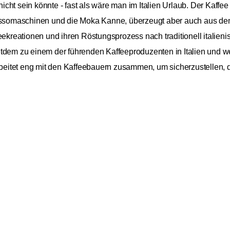
cht sein könnte - fast als wäre man im Italien Urlaub. Der Kaffe
ressomaschinen und die Moka Kanne, überzeugt aber auch aus dem
feekreationen und ihren Röstungsprozess nach traditionell itali
tdem zu einem der führenden Kaffeeproduzenten in Italien und wel
arbeitet eng mit den Kaffeebauern zusammen, um sicherzustellen, 
Izzo
22,4
Grancrema
22,49 
1kg
Inkl. Mw
Afrika, Asien, Nordamerika
Arabica/Robusta
Blend