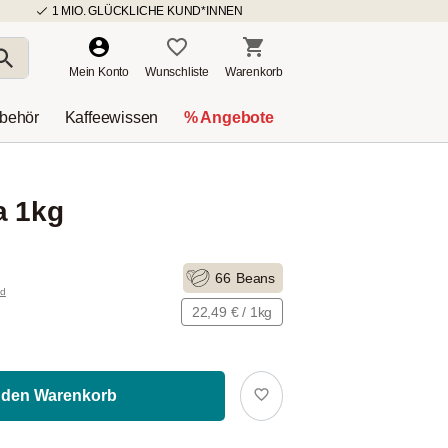
1 MIO. GLÜCKLICHE KUND*INNEN
Mein Konto
Wunschliste
Warenkorb
ubehör
Kaffeewissen
% Angebote
a 1kg
66
Beans
nd
22,49 € / 1kg
 den Warenkorb