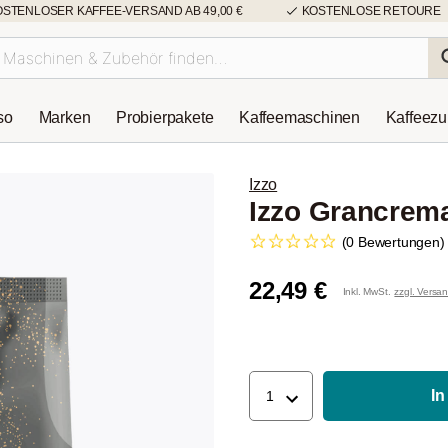
OSTENLOSER KAFFEE-VERSAND AB 49,00 €
KOSTENLOSE RETOURE
so
Marken
Probierpakete
Kaffeemaschinen
Kaffeez
Izzo
Izzo Grancrem
(0 Bewertungen)
22,49 €
Inkl. MwSt.
zzgl. Versa
In
1