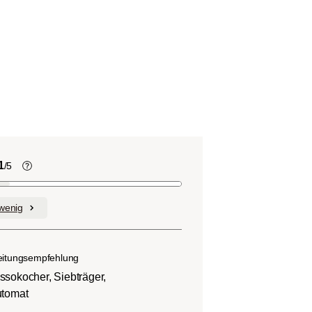
1
/5
Kaffeebohnen enthalten, wie viele
andere Lebensmittel auch, Säure. Der
wenig
nd
Grad des Säuregehalts hängt von
verschiedenen Faktoren wie der
n.
Bohnensorte, Anbauhöhe, Herkunft und
eitungsempfehlung
besonders der Röstung ab.
ssokocher, Siebträger,
utomat