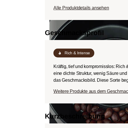
Körper.
Alle Produktdetails ansehen
Dunkle Röstung (Fren
Schokoladig süßer Kö
ausgeprägten Rösta
Geschmacksprofil
Bitterstoffen bei ger
Rich & Intense
Kräftig, tief und kompromisslos: Rich
eine dichte Struktur, wenig Säure un
das Geschmacksbild. Diese Sorte begei
Weitere Produkte aus dem Geschmacks
Kurzbeschreibung