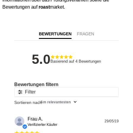
Bewertungen auf
roast
market.
BEWERTUNGEN
5
Basierend auf 4 Bewertungen
Filter
Sortieren nach
:
Am relevantesten
Frau A.
Veröff
29/05/19
Verifizierter Käufer