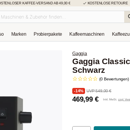
OSTENLOSER KAFFEE-VERSAND AB 49,00 €
KOSTENLOSE RETOURE
so
Marken
Probierpakete
Kaffeemaschinen
Kaffeez
Gaggia
Gaggia Classi
Schwarz
(0 Bewertungen)
-14%
UVP 549,00 €
469,99 €
Inkl. MwSt.
zzgl. Ve