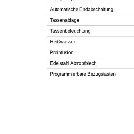
Automatische Endabschaltung
Tassenablage
Tassenbeleuchtung
Heißwasser
Preinfusion
Edelstahl Abtropfblech
Programmierbare Bezugstasten
Individuell programmierbare Kaffeeprofil
Programmierbare Brühtemperatur
App-Steuerung
Festwasseranschluss
Verkalkungsanzeige