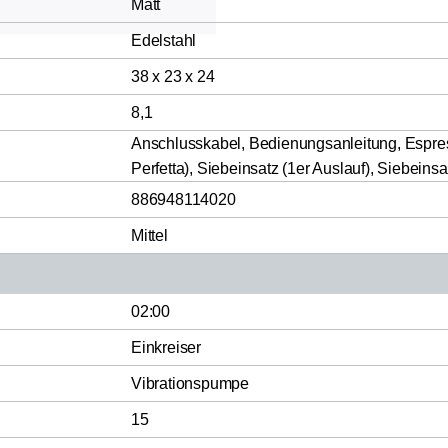
Matt
Edelstahl
38 x 23 x 24
8,1
Anschlusskabel, Bedienungsanleitung, Espres
Perfetta), Siebeinsatz (1er Auslauf), Siebeinsa
886948114020
Mittel
02:00
Einkreiser
Vibrationspumpe
15