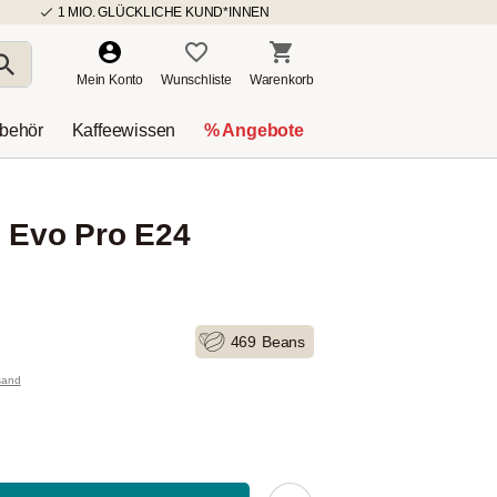
1 MIO. GLÜCKLICHE KUND*INNEN
Mein Konto
Wunschliste
Warenkorb
ubehör
Kaffeewissen
% Angebote
c Evo Pro E24
469
Beans
rsand