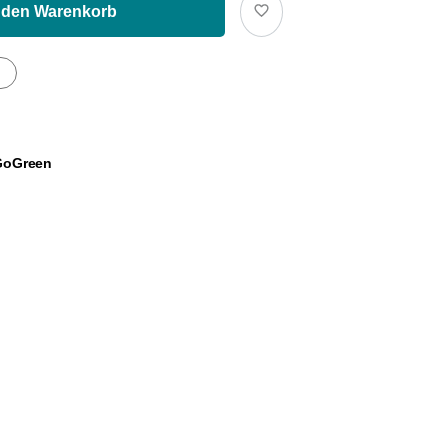
 den Warenkorb
gen
 GoGreen