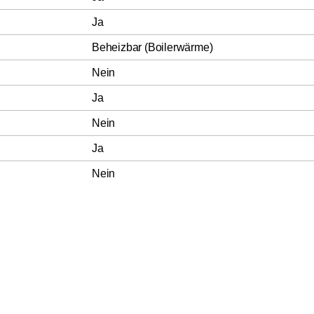
Ja
Beheizbar (Boilerwärme)
Nein
Ja
Nein
Ja
Nein
e
Nein
Gaggia Classic Evo
469,99 €
U
Nein
Pro E24 Schwarz
Inkl. MwSt.
zzgl. Ve
Nein
Nein
Nein