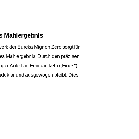
s Mahlergebnis
k der Eureka Mignon Zero sorgt für
es Mahlergebnis. Durch den präzisen
inger Anteil an Feinpartikeln („Fines“),
ck klar und ausgewogen bleibt. Dies
jede Zubereitungsmethode und garantiert
 Kaffee in bester Qualität.
warz Matt
Anzahl: 1