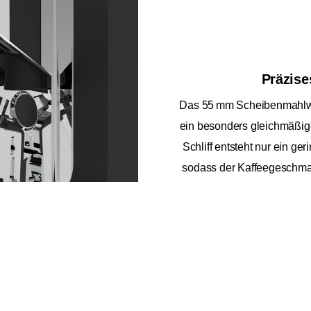
Präzise
Das 55 mm Scheibenmahlwer
ein besonders gleichmäßig
Schliff entsteht nur ein ger
sodass der Kaffeegeschma
bildet die ideale Basis für 
Eureka
354,99 €
frisch gemahlenen
409,99 €
Mignon
16CR Sch
Inkl. MwSt.
zzgl. Versand
Zero