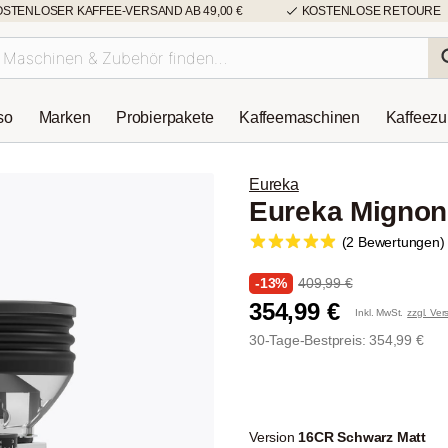
OSTENLOSER KAFFEE-VERSAND AB 49,00 €
KOSTENLOSE RETOURE
so
Marken
Probierpakete
Kaffeemaschinen
Kaffeez
Eureka
Eureka Mignon
(2 Bewertungen)
-13%
409,99 €
354,99 €
Inkl. MwSt.
zzgl. Ve
30-Tage-Bestpreis: 354,99 €
Version
16CR Schwarz Matt