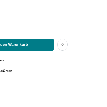
 den Warenkorb
gen
 GoGreen