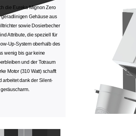
ch die Eureka Mignon Zero
d geradlinigen Gehäuse aus
ltrichter sowie Dosierbecher
 Attribute, die speziell für
Blow-Up-System oberhalb des
ss wenig bis gar keine
berbleiben und der Totraum
arke Motor (310 Watt) schafft
rbeitet dank der Silent-
 geräuscharm.