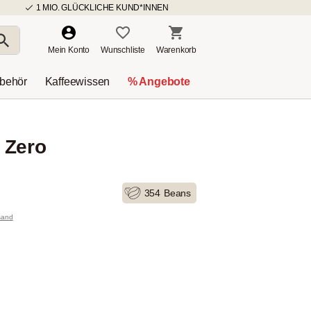
1 MIO. GLÜCKLICHE KUND*INNEN
Mein Konto
Wunschliste
Warenkorb
ubehör
Kaffeewissen
% Angebote
 Zero
354
Beans
rsand