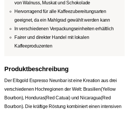
von Walnuss, Muskat und Schokolade
Hervorragend für alle Kaffeezubereitungsarten
geeignet, da ein Mahlgrad gewählt werden kann
In verschiedenen Verpackungseinheiten erhältlich
Fairer und direkter Handel mit lokalen
Kaffeeproduzenten
Produktbeschreibung
Der Elbgold Espresso Neunbar ist eine Kreation aus drei
verschiedenen Hochregionen der Welt: Brasilien(Yellow
Bourbon), Honduras(Red Catuai) und Nicaragua(Red
Bourbon). Die kräftige Röstung kombiniert einen intensiven
Körper mit Noten von Kakao, Marzipan und Walnuss. Die
In den Warenkorb
1
Komplexität im Aroma und im Geschmack lädt zum