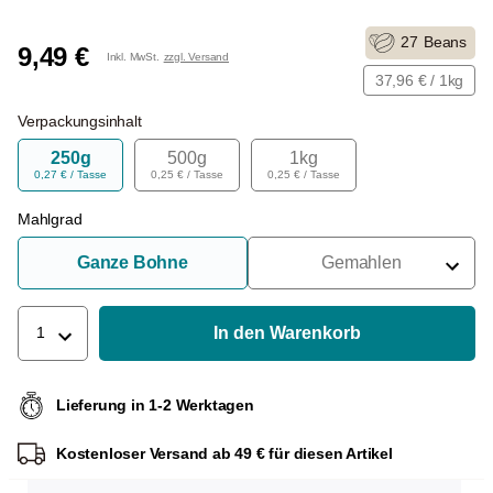
27
Beans
9,49 €
Inkl. MwSt.
zzgl. Versand
37,96 € / 1kg
Verpackungsinhalt
250g
500g
1kg
0,27 € / Tasse
0,25 € / Tasse
0,25 € / Tasse
Mahlgrad
Ganze Bohne
Gemahlen
Für Siebträger
Für Filter
In den Warenkorb
1
Für French Press
Lieferung in 1-2 Werktagen
Für Espressokocher
Kostenloser Versand ab 49 € für diesen Artikel
Für Aeropress