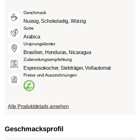
Mittlere Röstung (American- bzw.
intensiv und kräftig (5) schmecken kann.
Grad des Säuregehalts hängt von
City-Roast):
Etwas süßer und weniger
Geschmack
verschiedenen Faktoren wie der
sauer als helle Röstungen, mit
Bohnensorte, Anbauhöhe, Herkunft und
Nussig, Schokoladig, Würzig
ausgewogenem Geschmack und vollem
besonders der Röstung ab.
Sorte
Körper.
Arabica
Dunkle Röstung (French-/Italian):
Ursprungsländer
Schokoladig süßer Körper mit
Brasilien, Honduras, Nicaragua
ausgeprägten Röstaromen und
Zubereitungsempfehlung
Bitterstoffen bei geringem Säureanteil.
Espressokocher, Siebträger, Vollautomat
Preise und Auszeichnungen
Alle Produktdetails ansehen
Geschmacksprofil