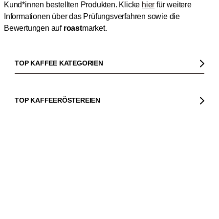
Kund*innen bestellten Produkten.
Klicke
hier
für weitere
Informationen über das Prüfungsverfahren sowie die
Bewertungen auf
roast
market.
TOP KAFFEE KATEGORIEN
Kaffee
Kaffeebohnen
TOP KAFFEERÖSTEREIEN
Bio Kaffee
Gorilla
In den Warenkorb
1
Fairtrade Kaffee
Dinzler
TOP MASCHINEN UND KAFFEEBEREITER
Entkoffeinierter Kaffee
Elbgold
Kaffeemaschinen
Säurearmer Kaffee
Lucaffé
Espressomaschinen
TOP MARKEN
Espresso
Andraschko
Siebträgermaschinen
Sage
Espressobohnen
Mocambo
Kaffeevollautomaten
La Marzocco
Filterkaffee
Borbone