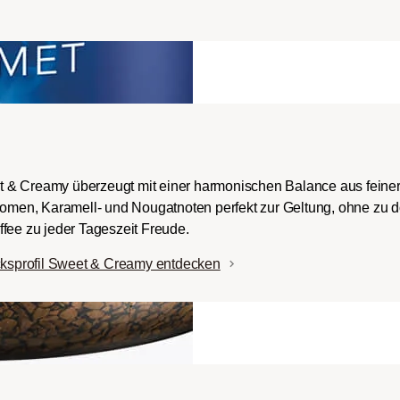
ch-/Italian):
rper mit
romen und
ingem Säureanteil.
t & Creamy überzeugt mit einer harmonischen Balance aus fein
Aromen, Karamell- und Nougatnoten perfekt zur Geltung, ohne zu 
fee zu jeder Tageszeit Freude.
ksprofil Sweet & Creamy entdecken