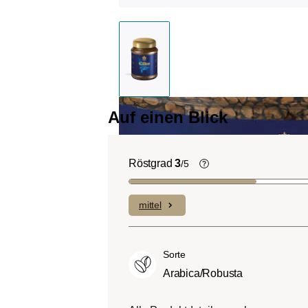
Auf einen Blick
Röstgrad
3
/5
Helle Röstung (Lig
Roast):
Es dominiere
mittel
Fruchtnoten und kom
geringen Anteilen an B
Mittlere Röstung (A
Sorte
City-Roast):
Etwas s
Arabica/Robusta
sauer als helle Röstu
ausgewogenem Gesc