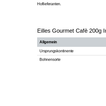
Hoflieferanten.
Eilles Gourmet Cafè 200g I
Allgemein
Ursprungskontinente
Bohnensorte
Spezialität
Röstung
Herstellungsland
Verantwortlicher Lebensmittelunternehm
Nettofüllmenge