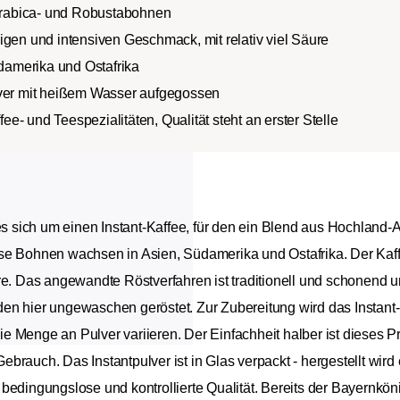
rabica- und Robustabohnen
igen und intensiven Geschmack, mit relativ viel Säure
amerika und Ostafrika
lver mit heißem Wasser aufgegossen
fee- und Teespezialitäten, Qualität steht an erster Stelle
 es sich um einen Instant-Kaffee, für den ein Blend aus Hochlan
se Bohnen wachsen in Asien, Südamerika und Ostafrika. Der Kaff
re. Das angewandte Röstverfahren ist traditionell und schonend u
en hier ungewaschen geröstet. Zur Zubereitung wird das Instan
 Menge an Pulver variieren. Der Einfachheit halber ist dieses Pro
brauch. Das Instantpulver ist in Glas verpackt - hergestellt wir
ür bedingungslose und kontrollierte Qualität. Bereits der Bayernkön