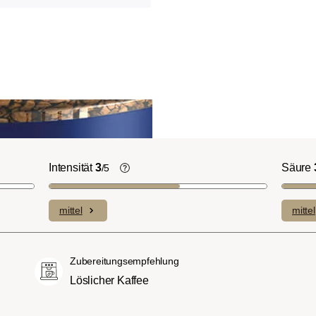
Intensität
3
Säure
/5
ht-/Cinnamon-
Die individuellen Aromen der
n ausgeprägte
verwendeten Bohnen prägen die
mittel
mittel
plexe Säuren bei
Intensität einer Sorte, die eher leicht u
itterstoffen.
fein (1) oder aber auch besonders
merican- bzw.
intensiv und kräftig (5) schmecken kan
Zubereitungsempfehlung
üßer und weniger
Löslicher Kaffee
ngen, mit
hmack und vollem