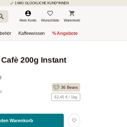
1 MIO. GLÜCKLICHE KUND*INNEN
Mein Konto
Wunschliste
Warenkorb
ubehör
Kaffeewissen
% Angebote
 Cafè 200g Instant
)
36
Beans
nd
62,45 € / 1kg
 den Warenkorb