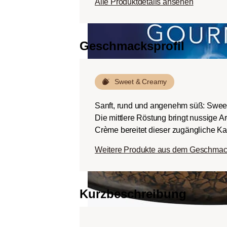
Alle Produktdetails ansehen
Körper.
Dunkle Röstung (Fren
Schokoladig süßer Kö
Geschmacksprofil
ausgeprägten Rösta
Bitterstoffen bei ger
Sweet & Creamy
Sanft, rund und angenehm süß: Swee
Die mittlere Röstung bringt nussige 
Crème bereitet dieser zugängliche Kaf
Weitere Produkte aus dem Geschmac
Kurzbeschreibung