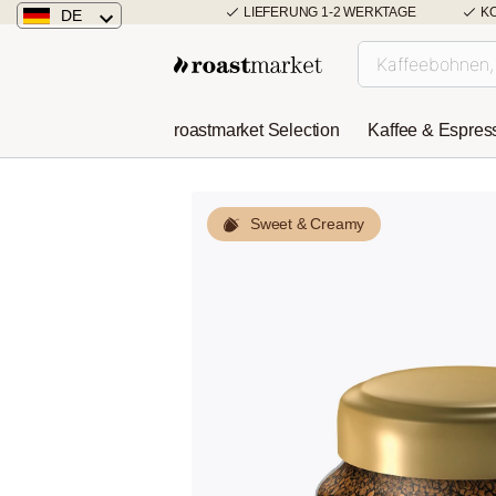
LIEFERUNG 1-2 WERKTAGE
K
DE
Deutschland
Österreich
roastmarket Selection
Kaffee & Espres
Niederlande
Sweet & Creamy