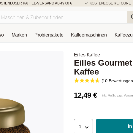
OSTENLOSER KAFFEE-VERSAND AB 49,00 €
KOSTENLOSE RETOURE
so
Marken
Probierpakete
Kaffeemaschinen
Kaffeez
Eilles Kaffee
Eilles Gourmet
Kaffee
(10 Bewertungen
12,49 €
Inkl. MwSt.
zzgl. Versa
In
1