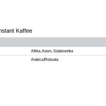
nstant Kaffee
Afrika, Asien, Südamerika
Arabica/Robusta
Eilles Gourmet
Blend
12,4
Cafè 200g
62,45 
Filterkaffeeröstung
Instant Kaffee
Inkl. Mw
Deutschland
er
J.J. Darboven GmbH & Co. KG, D-22113 Ha
200g