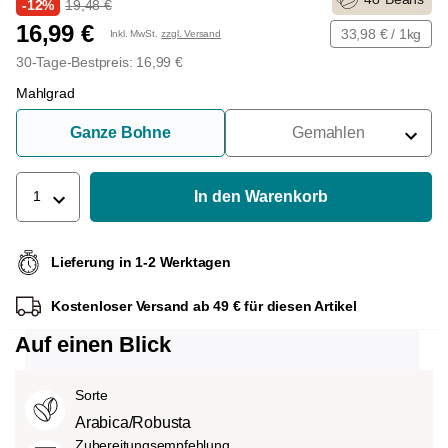
-12%
19,48 €
16,99 €
33,98 € / 1kg
Inkl. MwSt.
zzgl. Versand
30-Tage-Bestpreis: 16,99 €
Mahlgrad
Ganze Bohne
Gemahlen
Für Siebträger
Für Filter
In den Warenkorb
1
Für French Press
Lieferung in 1-2 Werktagen
Für Espressokocher
Kostenloser Versand ab 49 € für diesen Artikel
Für Aeropress
Auf einen Blick
Sorte
Arabica/Robusta
Zubereitungsempfehlung