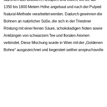
1350 bis 1800 Metern Höhe angebaut und nach der Pulped
Natural-Methode verarbeitet werden. Dadurch gewinnen die
Bohnen an natürlicher Süße, die sich in der Triestiner
Röstung mit einer feinen Säure, schokoladigen Noten sowie
Anklängen von schwarzem Tee und floralen Aromen
verbindet. Diese Mischung wurde in Wien mit der „Goldenen
Bohne“ ausgezeichnet und begeistert seither anspruchsvolle
Kaffeefreunde weltweit. Dank des Aromaschutzbeutels bleibt
In den Warenkorb
1
der Kaffee frisch bis zur letzten Bohne.
Andraschko Déjà vu 250g
Allgemein