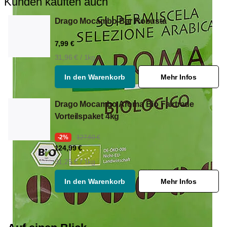
Kunden kauften auch
Drago Mocambo Bar Robusta
7,99 €
31,96 € / 1kg
In den Warenkorb
Mehr Infos
Drago Mocambo Aroma Bio Fairtrade
Vorteilspaket 4kg
-2%
127,60 €
124,99 €
31,25 € / 1kg
In den Warenkorb
Mehr Infos