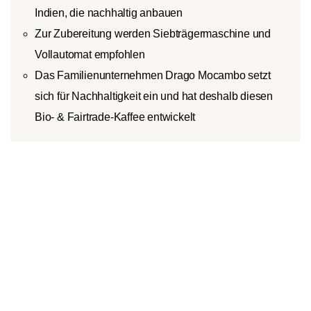
Indien, die nachhaltig anbauen
Zur Zubereitung werden Siebträgermaschine und
Vollautomat empfohlen
Das Familienunternehmen Drago Mocambo setzt
sich für Nachhaltigkeit ein und hat deshalb diesen
Bio- & Fairtrade-Kaffee entwickelt
Produktbeschreibung
In den Warenkorb
1
Für diese besondere Sorte von Drago Mocambo werden
ausschließlich fair gehandelte Bio-Bohnen verwendet. Sie
setzt sich aus 90% Arabicas und 10% Robustas zusammen.
Die Bohnen stammen von ausgewählten bio-zertifizierten
Plantagen aus Kolumbien, Peru und Indien, wo der Kaffee
nachhaltig angebaut wird. Geschmacklich ist der Kaffee