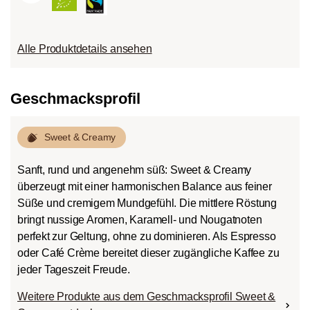
Alle Produktdetails ansehen
Geschmacksprofil
roast
Sweet & Creamy
Sanft, rund und angenehm süß: Sweet & Creamy
überzeugt mit einer harmonischen Balance aus feiner
Süße und cremigem Mundgefühl. Die mittlere Röstung
bringt nussige Aromen, Karamell- und Nougatnoten
perfekt zur Geltung, ohne zu dominieren. Als Espresso
oder Café Crème bereitet dieser zugängliche Kaffee zu
jeder Tageszeit Freude.
Weitere Produkte aus dem Geschmacksprofil Sweet &