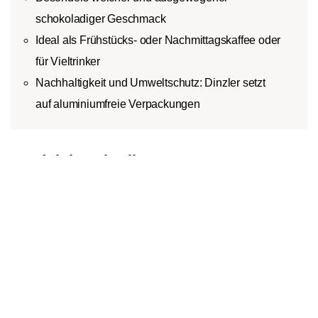
schokoladiger Geschmack
Ideal als Frühstücks- oder Nachmittagskaffee oder
für Vieltrinker
Nachhaltigkeit und Umweltschutz: Dinzler setzt
auf aluminiumfreie Verpackungen
Produktbeschreibung
In den Warenkorb
1
Der Kaffee Columbia von Dinzler ist eine sortenreiner
Arabicakaffee, dessen hochwertige Bohnen ihren Ursprung
in den Höhenlagen der kolumbianischen Anden haben, wo
die optimalen klimatischen Voraussetzungen für die
empfindlichen Arabicabohnen vorherrschen. Der Kaffee
zeichnet sich durch seinen sehr geringen Säuregrad und die
milde Süße aus, was ihn zu einem idealen Frühstücks- oder