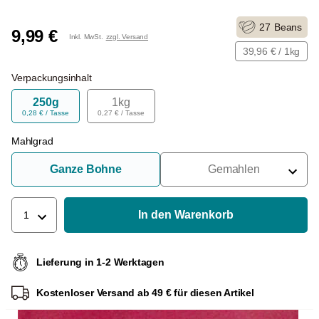
27
Beans
9,99 €
Inkl. MwSt.
zzgl. Versand
39,96 € / 1kg
Verpackungsinhalt
250g
1kg
0,28 € / Tasse
0,27 € / Tasse
Mahlgrad
Ganze Bohne
Gemahlen
Für Siebträger
Für Filter
In den Warenkorb
1
Für French Press
Lieferung in 1-2 Werktagen
Für Espressokocher
Kostenloser Versand ab 49 € für diesen Artikel
Für Aeropress