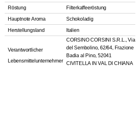
Röstung
Filterkaffeeröstung
Hauptnote Aroma
Schokoladig
Herstellungsland
Italien
CORSINO CORSINI S.R.L., Via
del Sembolino, 62/64, Frazione
Verantwortlicher
Badia al Pino, 52041
Lebensmittelunternehmer
CIVITELLA IN VAL DI CHIANA
(AR)
In den Warenkorb
1
Nettofüllmenge
250g
Zutaten
Verkehrsbezeichnung
Röstkaffee
Zutaten
Röstkaffee