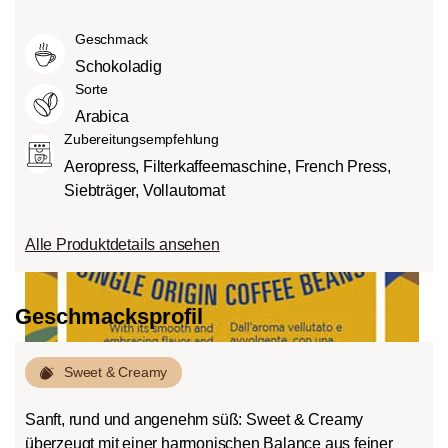
Mittlere Röstung (American- bzw.
intensiv und kräftig (5) schmecken kann.
Grad des Säuregehalts hängt von
City-Roast):
Etwas süßer und weniger
Geschmack
verschiedenen Faktoren wie der
sauer als helle Röstungen, mit
Bohnensorte, Anbauhöhe, Herkunft und
Schokoladig
ausgewogenem Geschmack und vollem
besonders der Röstung ab.
Sorte
Körper.
Arabica
Dunkle Röstung (French-/Italian):
Zubereitungsempfehlung
Schokoladig süßer Körper mit
Aeropress, Filterkaffeemaschine, French Press,
ausgeprägten Röstaromen und
Siebträger, Vollautomat
Bitterstoffen bei geringem Säureanteil.
Alle Produktdetails ansehen
Geschmacksprofil
Sweet & Creamy
Sanft, rund und angenehm süß: Sweet & Creamy
überzeugt mit einer harmonischen Balance aus feiner