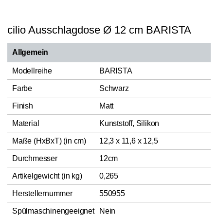
cilio Ausschlagdose Ø 12 cm BARISTA
Allgemein
Modellreihe
BARISTA
Farbe
Schwarz
Finish
Matt
Material
Kunststoff, Silikon
Maße (HxBxT) (in cm)
12,3 x 11,6 x 12,5
Durchmesser
12cm
Artikelgewicht (in kg)
0,265
Herstellernummer
550955
Spülmaschinengeeignet
Nein