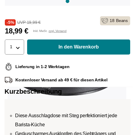
18
Beans
-5%
UVP 19,99 €
18,99 €
Inkl. MwSt.
zzgl. Versand
In den Warenkorb
1
Lieferung in 1-2 Werktagen
Kostenloser Versand ab 49 € für diesen Artikel
Kurzbeschreibung
Diese Ausschlagdose mit Steg perfektioniert jede
Barista-Küche
Geräuscharmes Ausklopfen des Siebträgers und