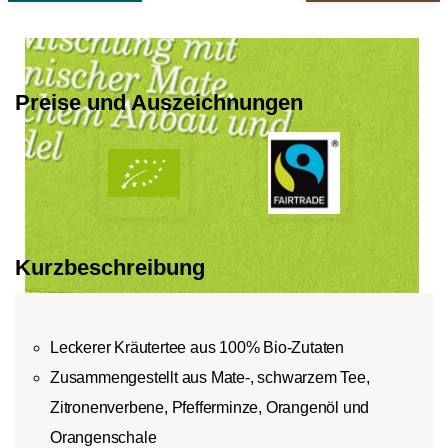
Der Unterschied zwischen den Teearten wird
Ge
durch den Pflückungszeitpunkt und die
Ve
Verarbeitung der Teeblätter bestimmt.
sin
Hel
Preise und Auszeichnungen
Ar
Te
zu
so
si
Au
zu
Kurzbeschreibung
ge
roast
Leckerer Kräutertee aus 100% Bio-Zutaten
Zusammengestellt aus Mate-, schwarzem Tee,
Zitronenverbene, Pfefferminze, Orangenöl und
Orangenschale