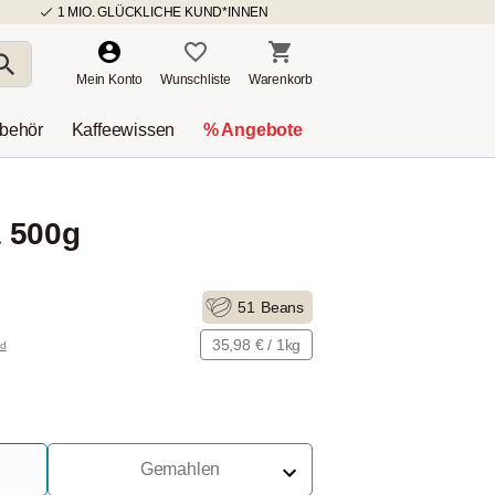
1 MIO. GLÜCKLICHE KUND*INNEN
Mein Konto
Wunschliste
Warenkorb
ubehör
Kaffeewissen
% Angebote
 500g
51
Beans
35,98 € / 1kg
nd
Gemahlen
Für Siebträger