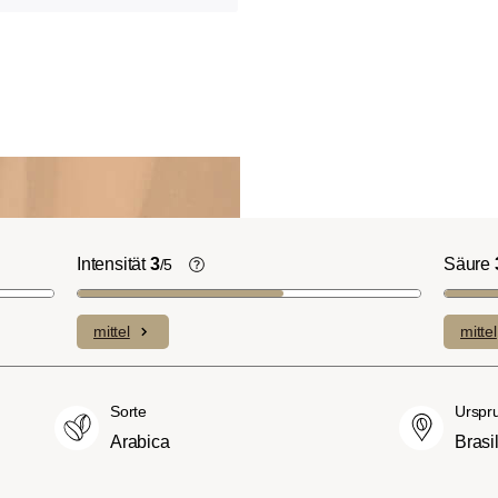
Intensität
3
Säure
/5
ht-/Cinnamon-
Die individuellen Aromen der
n ausgeprägte
verwendeten Bohnen prägen die
mittel
mittel
plexe Säuren bei
Intensität einer Sorte, die eher leicht u
itterstoffen.
fein (1) oder aber auch besonders
merican- bzw.
intensiv und kräftig (5) schmecken kan
Sorte
Urspr
üßer und weniger
Arabica
Brasi
ngen, mit
hmack und vollem