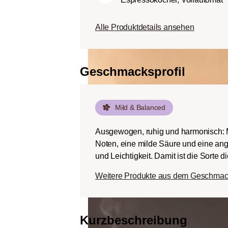
Körper.
Dunkle Röstung (Fren
Alle Produktdetails ansehen
Schokoladig süßer Kö
ausgeprägten Rösta
Bitterstoffen bei ger
Geschmacksprofil
Mild & Balanced
Ausgewogen, ruhig und harmonisch: Mi
Noten, eine milde Säure und eine an
und Leichtigkeit. Damit ist die Sorte d
Weitere Produkte aus dem Geschmack
Kurzbeschreibung