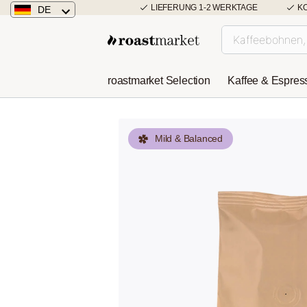
LIEFERUNG 1-2 WERKTAGE
K
DE
Deutschland
Österreich
roastmarket Selection
Kaffee & Espres
Niederlande
Mild & Balanced