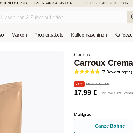
OSTENLOSER KAFFEE-VERSAND AB 49,00 €
KOSTENLOSE RETOURE
so
Marken
Probierpakete
Kaffeemaschinen
Kaffeez
Carroux
Carroux Crema
(7 Bewertungen)
-7%
UVP 19,50 €
17,99 €
Inkl. MwSt.
zzgl. Versa
Mahlgrad
Ganze Bohne