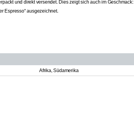
 verpackt und direkt versendet. Dies zeigt sich auch im Geschmac
er Espresso“ ausgezeichnet.
Afrika, Südamerika
Brasilien
Carroux
17,99 €
UVP 19,50 €
Arabica
Crema
Ganze Bohne
35,98 € / 1kg
500g
Inkl. MwSt.
zzgl. Versand
Blend
Filterkaffeeröstung
Fruchtig, Nussig, Schokoladig