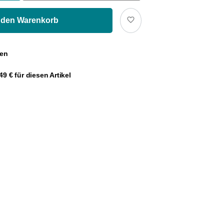
Für Filter
 den Warenkorb
Für French Press
gen
Für Espressokocher
9 € für diesen Artikel
Für Aeropress