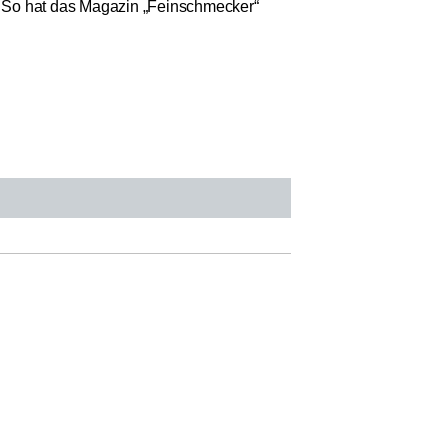
k: So hat das Magazin „Feinschmecker“
Anzahl: 1