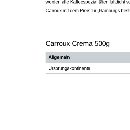
werden alle Kaffeespezialitäten luftdicht
Carroux mit dem Preis für „Hamburgs best
Carroux Crema 500g
Allgemein
Ursprungskontinente
Ursprungsländer
Bohnensorte
Spezialität
Röstung
Hauptnote Aroma