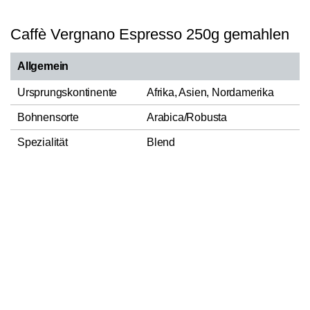
Caffè Vergnano Espresso 250g gemahlen
Allgemein
Ursprungskontinente
Afrika, Asien, Nordamerika
Bohnensorte
Arabica/Robusta
Spezialität
Blend
Röstung
Omniroast
In den Warenkorb
1
Hauptnote Aroma
Fruchtig, Süßlich
Herstellungsland
Italien
Casa del Caffè Vergnano
Verantwortlicher
S.p.A., S.S. Torino/ASTI Km 20,
Lebensmittelunternehmer
10026 Santena (TO) Italia
Nettofüllmenge
250g