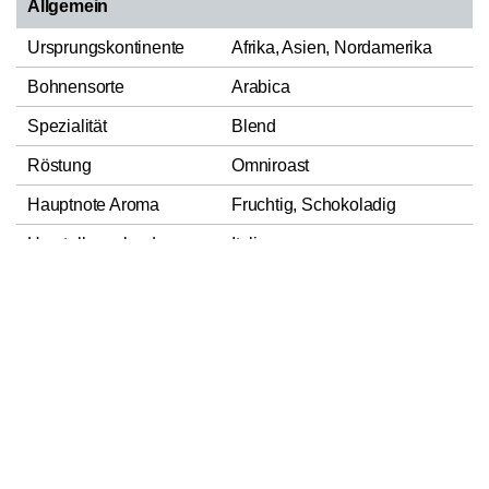
Allgemein
Ursprungskontinente
Afrika, Asien, Nordamerika
Bohnensorte
Arabica
Spezialität
Blend
Röstung
Omniroast
Hauptnote Aroma
Fruchtig, Schokoladig
Herstellungsland
Italien
In den Warenkorb
1
Casa del Caffè Vergnano
Verantwortlicher
S.p.A., S.S. Torino/ASTI Km 20,
Lebensmittelunternehmer
10026 Santena (TO) Italia
Nettofüllmenge
1000g
Zutaten
Kaffeemischung geröstet,
Verkehrsbezeichnung
gemahlen und verpackt.