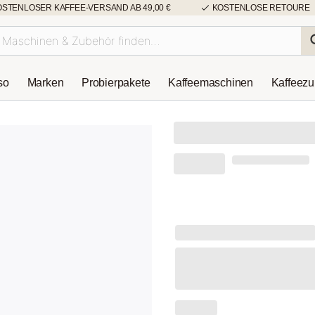
OSTENLOSER KAFFEE-VERSAND AB 49,00 €
KOSTENLOSE RETOURE
so
Marken
Probierpakete
Kaffeemaschinen
Kaffeez
Caffè Caimano
Caffè Caimano 
(0 Bewertungen)
-8%
76,47 €
69,99 €
Inkl. MwSt.
zzgl. Versa
30-Tage-Bestpreis: 69,99 €
Mahlgrad
Ganze Bohne