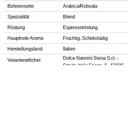
Bohnensorte
Arabica/Robusta
Spezialität
Blend
Röstung
Espressoröstung
Hauptnote Aroma
Fruchtig, Schokoladig
Herstellungsland
Italien
Dolce Nannini Siena S.r.l. -
Verantwortlicher
Strada delle Frigge, 5 - 53035
Lebensmittelunternehmer
Siena
In den Warenkorb
1
Nettofüllmenge
500g
Zutaten
Verkehrsbezeichnung
Röstkaffee
Zutaten
Röstkaffee