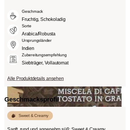
Mittlere Röstung (American- bzw.
intensiv und kräftig (5) schmecken kann.
Grad des Säuregehalts hängt von
City-Roast):
Etwas süßer und weniger
Geschmack
verschiedenen Faktoren wie der
sauer als helle Röstungen, mit
Bohnensorte, Anbauhöhe, Herkunft und
Fruchtig, Schokoladig
ausgewogenem Geschmack und vollem
besonders der Röstung ab.
Sorte
Körper.
Arabica/Robusta
Dunkle Röstung (French-/Italian):
Ursprungsländer
Schokoladig süßer Körper mit
Indien
ausgeprägten Röstaromen und
Zubereitungsempfehlung
Bitterstoffen bei geringem Säureanteil.
Siebträger, Vollautomat
Alle Produktdetails ansehen
Geschmacksprofil
Sweet & Creamy
Sanft, rund und angenehm süß: Sweet & Creamy