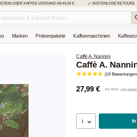
OSTENLOSER KAFFEE-VERSAND AB 49,00 €
KOSTENLOSE RETOURE
so
Marken
Probierpakete
Kaffeemaschinen
Kaffeez
Caffè A. Nannini
Caffè A. Nannin
(19 Bewertungen
27,99 €
Inkl. MwSt.
zzgl. Versa
In
1