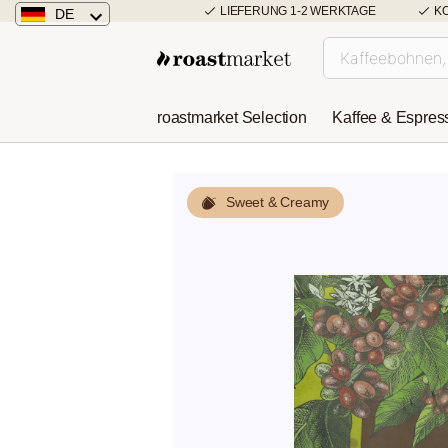
LIEFERUNG 1-2 WERKTAGE
K
DE
Deutschland
Österreich
roastmarket Selection
Kaffee & Espres
Niederlande
Sweet & Creamy