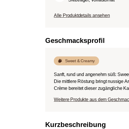
Körper.
Dunkle Röstung (Fren
Alle Produktdetails ansehen
Schokoladig süßer Kö
ausgeprägten Rösta
Bitterstoffen bei ger
Geschmacksprofil
Sweet & Creamy
Sanft, rund und angenehm süß: Swee
Die mittlere Röstung bringt nussige 
Crème bereitet dieser zugängliche Kaf
Weitere Produkte aus dem Geschmac
Kurzbeschreibung