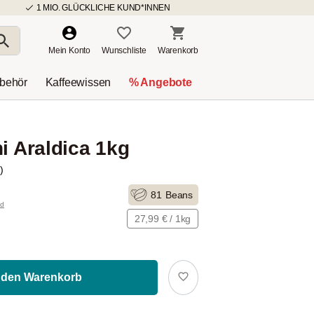
1 MIO. GLÜCKLICHE KUND*INNEN
Mein Konto
Wunschliste
Warenkorb
ubehör
Kaffeewissen
% Angebote
i Araldica 1kg
)
81
Beans
nd
27,99 € / 1kg
 den Warenkorb