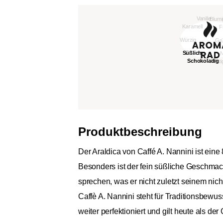
Produktbeschreibung
Der Araldica von Caffé A. Nannini ist ei
Besonders ist der fein süßliche Geschma
sprechen, was er nicht zuletzt seinem n
Caffè A. Nannini steht für Traditionsbewu
weiter perfektioniert und gilt heute als d