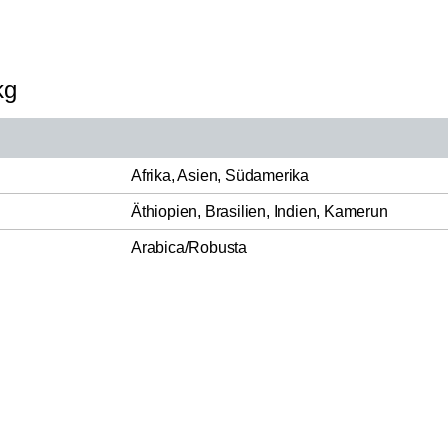
kg
Afrika, Asien, Südamerika
Äthiopien, Brasilien, Indien, Kamerun
Arabica/Robusta
Blend
Caffè A.
27,9
Nannini
27,99 
Espressoröstung
Araldica 1kg
Inkl. Mw
Schokoladig, Süßlich
Italien
er
Dolce Nannini Siena S.r.l. - Strada delle Frig