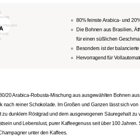
80% feinste Arabica- und 2
Die Bohnen aus Brasilien, Ät
für einen süßlichen Geschma
Besonders ist der balanciert
Hervorragend für Vollautomat
ne 80/20 Arabica-Robusta-Mischung aus ausgewählten Bohnen aus 
ck nach reiner Schokolade. Im Großen und Ganzen lässt sich v
icht zu dunklem Röstgrad und dem ausgewogenen Säuregehalt zu
sstsein und Lebenslust, purer Kaffeegenuss seit über 100 Jahren.
er Champagner unter den Kaffees.