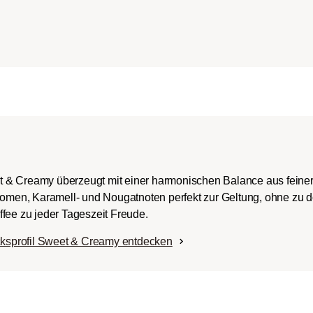
ch-/Italian):
rper mit
romen und
ingem Säureanteil.
t & Creamy überzeugt mit einer harmonischen Balance aus fein
Aromen, Karamell- und Nougatnoten perfekt zur Geltung, ohne zu 
fee zu jeder Tageszeit Freude.
ksprofil Sweet & Creamy entdecken