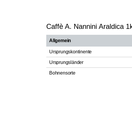
Caffè A. Nannini Araldica 1
Allgemein
Ursprungskontinente
Ursprungsländer
Bohnensorte
Spezialität
Röstung
Hauptnote Aroma
Herstellungsland
Verantwortlicher Lebensmittelunternehm