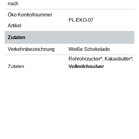
nach
Öko Kontrollnummer
PL-EKO-07
Artikel
Zutaten
Verkehrsbezeichnung
Weiße Schokolade
Rohrohrzucker*, Kakaobutter*,
Zutaten
Vollmilchpulver
*aus biologischem Anbau
In den Warenkorb
1
Nährwerte pro 100g / 100ml
Energie/ Energy
2550kJ/613kcal
Fett/ Fat (in g)
44
- davon gesättigte
Fettsäuren/ of which
27