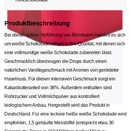
Produktbeschreibung
Bei dieser süßen Verführung von Blömboom handelt es sich
um weiße Schokoladendrops in Bio-Qualität, mit denen sich
eine vollmundige weiße Schokolade zubereiten lässt.
Geschmacklich überzeugen die Drops durch einen
natürlichen Vanillegeschmack mit Aromen von gerösteter
Haselnuss. Für diesen intensiven Geschmack sorgt ein
Kakaobutteranteil von 38%. Außerdem enthalten sind
Rohrzucker und Vollmilchpulver aus kontrolliert
biologischem Anbau. Hergestellt wird das Produkt in
Deutschland. Für eine leckere heiße weiße Schokolade wird
empfohlen, 1,5 gehäufte Messlöffel (entspricht etwa 30